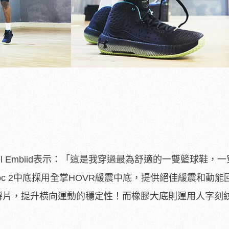
的Joel Embiid表示：「這是我穿過最為舒適的一雙籃球鞋，
voc 2中底採用全掌HOVR緩震中底，提供絕佳緩震和動能
支撐片，提升橫向運動的穩定性！而橡膠大底則運用人字刻