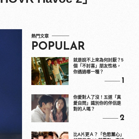
熱門文章
POPULAR
就是說不上來為何討厭？5
個「不討喜」朋友性格，
你遇過哪一種？
1
你愛對人了沒！五道「真
愛自問」識別你的伴侶是
對的人嗎？
2
比A片更Ａ？「色慾薰心」