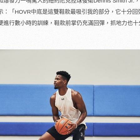
力一鳴驚人的紐約尼克控球後衛Dennis Smith Jr.
示：「HOVR中底是這雙鞋款最吸引我的部分，它十分回
便進行數小時的訓練，鞋款前掌仍充滿回彈，抓地力也十