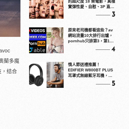
的超尺度 18 禁電影，真槍
實彈性愛、自慰、3P 直接
上！
3
原來老司機都看這些？av
網站流量10大排行出爐，
pornhub只排第3，第1名
竟是他？
4
voc
.和奧蘭多魔
情人節送禮推薦！
EDIFIER W800BT PLUS
科技，结合
耳罩式無線藍牙耳機，在
耳邊傾訴甜言蜜語
5