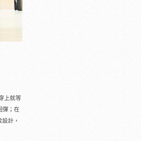
一穿上就等
回彈；在
紋設計，