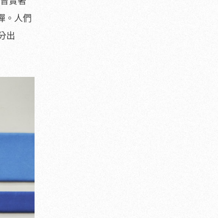
，曾實著
彈。人們
分出