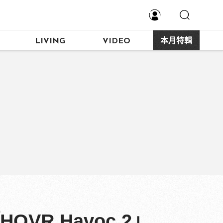
LIVING
VIDEO
本月特輯
OVR Havoc 2」