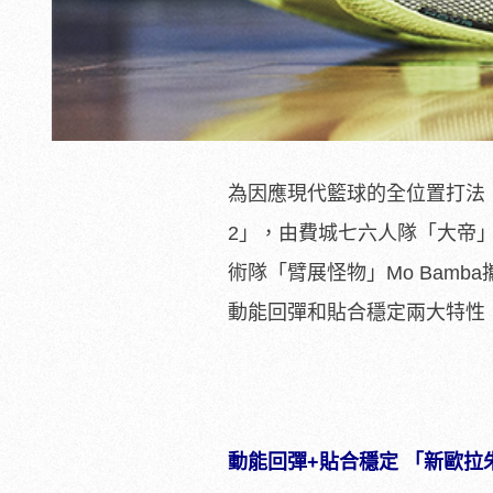
為因應現代籃球的全位置打法，U
2」，由費城七六人隊「大帝」Joel
術隊「臂展怪物」Mo Bamba
動能回彈和貼合穩定兩大特性
動能回彈+貼合穩定 「新歐拉朱萬