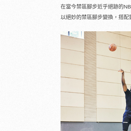
在當今禁區腳步近乎絕跡的NBA
以絕妙的禁區腳步變換，搭配