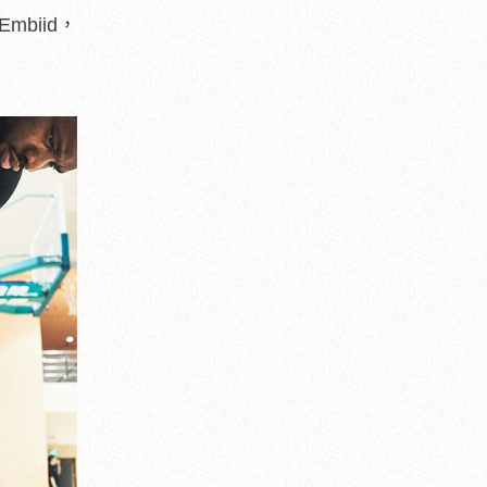
biid，