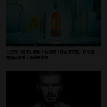
沉浸式「新凍」體驗！蘇格登「醇金凍飲室」快閃店，
邀你品嚐威士忌凍飲滋味
LIVING