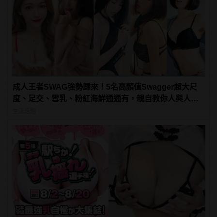
成人王者SWAG強勢歸來！5名高顏值Swagger超大尺
度、足交、雪乳、粉紅海鮮通通有，親自教你人與人的
連結！ | manfashion這樣變型男
生活話題