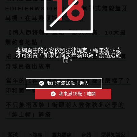
EDIFIERW800BTPLUS耳罩式無線藍牙
耳機，在耳邊傾訴甜言蜜語
【情人節特輯】盤點「戀人未滿」10大最
爛約會地點！
本網頁中的內容依照法律規定，需年滿18歲
才可瀏覽，如果您尚未年滿18歲，請點選離
捲土重來再次偉大！職業運動史上10大傳
開。
奇球員復出故事
當年的《神鬼傳奇》演員現在都怎麼樣了？
我已年滿18歲！進入
印和闐一樣帥，布蘭登費雪大發福！
我未滿18歲！離開
不只能搭西裝！街頭潮人教你秋冬必學的
「紳士帽」穿搭
藍球
下腹痛
睪丸脹痛
身體
型男知識家