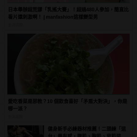
日本舉辦超荒謬「乳搖大賽」！超過480人參加，簡直比
看片還刺激啊！ | manfashion這樣變型男
生活話題
愛吃香菜是邪教？10 個飲食喜好「矛盾大對決」，你是
哪一派？
生活話題
健身新手必練器材推薦！二頭練「這
台」最有感，腹肌、胸肌、背肌這樣