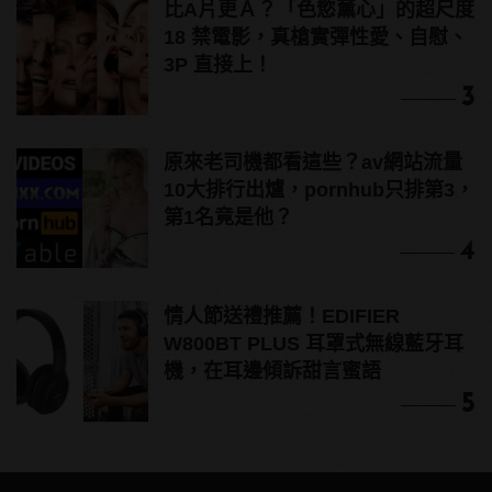
比A片更Ａ？「色慾薰心」的超尺度
18 禁電影，真槍實彈性愛、自慰、
3P 直接上！
3
原來老司機都看這些？av網站流量
10大排行出爐，pornhub只排第3，
第1名竟是他？
4
情人節送禮推薦！EDIFIER
W800BT PLUS 耳罩式無線藍牙耳
機，在耳邊傾訴甜言蜜語
5