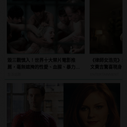
毀三觀慎入！世界十大禁片電影推
《律師女浩克》影
薦，毫無遮掩的性愛、血腥、暴力、
文費吉驚喜現身！
噁心到極致！
生活話題
ENTERTAINMENT