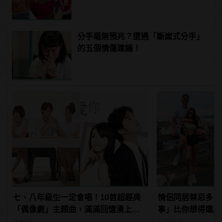
manfashion這樣變型男
分手毫無預兆？遭遇「斷崖式分手」
的五個情傷建議！
七、八年級生一定會唱！10首超經典
情侶同居禁忌多，
「偶像劇」主題曲，滿滿回憶湧上心
事」比你想得還嚴
頭