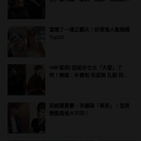
練！
當媽了一樣正翻天！好萊塢人氣辣媽
Top10
#MF星訊/ 這組合也太「大發」了
吧！韓媒：朴寶劍 有望與 孔劉 同框
合作新電影《徐福》！
班維蕭憂鬱、李鍾碩「萌男」，型男
捲髮風格大不同！