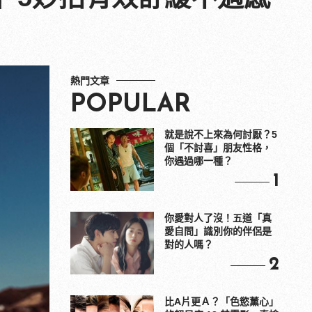
熱門文章
POPULAR
就是說不上來為何討厭？5
個「不討喜」朋友性格，
你遇過哪一種？
1
你愛對人了沒！五道「真
愛自問」識別你的伴侶是
對的人嗎？
2
比A片更Ａ？「色慾薰心」