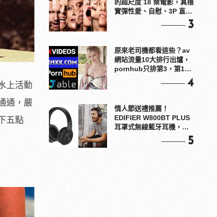
的超尺度 18 禁電影，真槍
實彈性愛、自慰、3P 直接
上！
3
原來老司機都看這些？av
網站流量10大排行出爐，
pornhub只排第3，第1名
竟是他？
4
水上活動
通通，嚴
情人節送禮推薦！
EDIFIER W800BT PLUS
下五點
耳罩式無線藍牙耳機，在
耳邊傾訴甜言蜜語
5