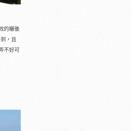
效的曬後
得到，且
弄不好可