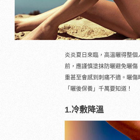
炎炎夏日來臨，高溫曬得整個
前，應謹慎塗抹防曬避免曬傷
重甚至會感到刺痛不適。曬傷
「曬後保養」千萬要知道！
1.冷敷降溫