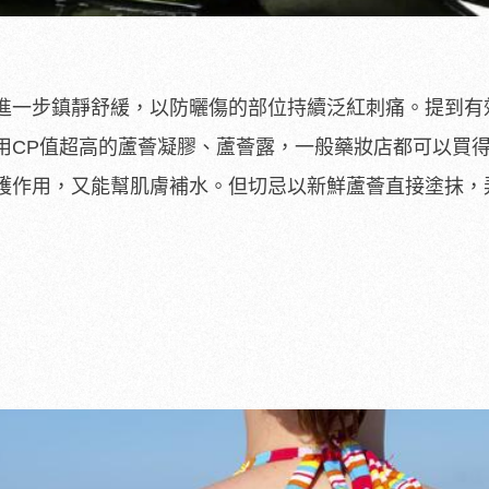
進一步鎮靜舒緩，以防曬傷的部位持續泛紅刺痛。提到有
用CP值超高的蘆薈凝膠、蘆薈露，一般藥妝店都可以買
護作用，又能幫肌膚補水。但切忌以新鮮蘆薈直接塗抹，