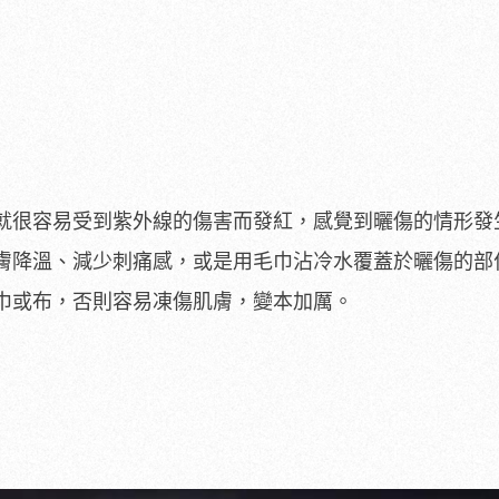
就很容易受到紫外線的傷害而發紅，感覺到曬傷的情形發
膚降溫、減少刺痛感，或是用毛巾沾冷水覆蓋於曬傷的部
巾或布，否則容易凍傷肌膚，變本加厲。