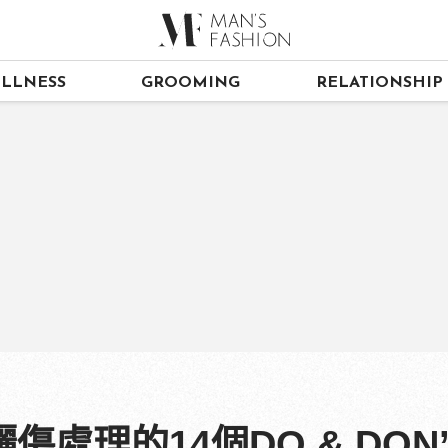
LLNESS
GROOMING
RELATIONSHIP
處理的14個DO & DON