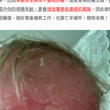
多，因為
多數男生根本不重視防曬
，或是覺得防曬太娘。
提升你的視覺年齡，更會
增加罹患皮膚癌的風險
，因此做
經曬傷，做好事後補救工作，也算亡羊補牢，猶時未晚！