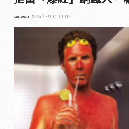
seowoo
2015年7月07日 18:00