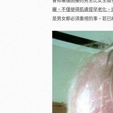
會有曬傷困擾的男生比女生還
曬，不僅使得肌膚提早老化、
是男女都必須重視的事，若已