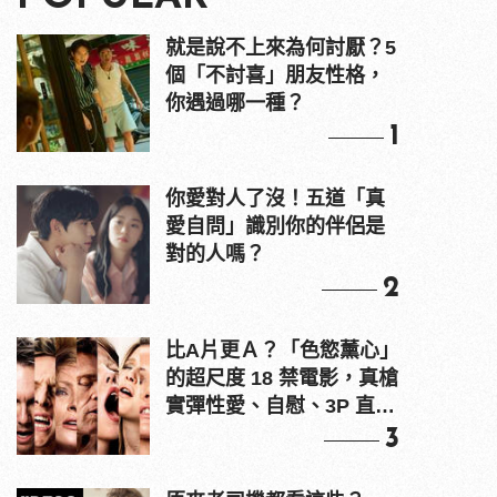
就是說不上來為何討厭？5
個「不討喜」朋友性格，
你遇過哪一種？
1
你愛對人了沒！五道「真
愛自問」識別你的伴侶是
對的人嗎？
2
比A片更Ａ？「色慾薰心」
的超尺度 18 禁電影，真槍
實彈性愛、自慰、3P 直接
上！
3