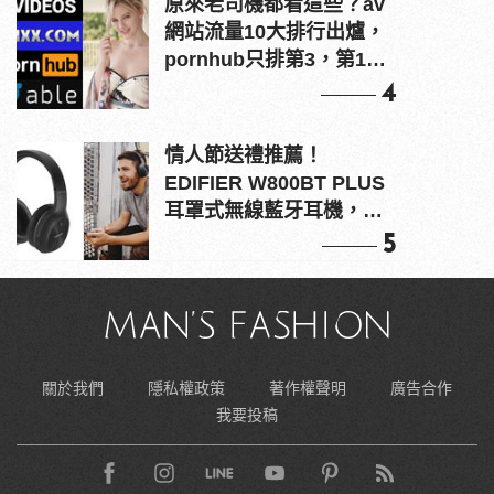
原來老司機都看這些？av
網站流量10大排行出爐，
pornhub只排第3，第1名
竟是他？
4
情人節送禮推薦！
EDIFIER W800BT PLUS
耳罩式無線藍牙耳機，在
耳邊傾訴甜言蜜語
5
關於我們
隱私權政策
著作權聲明
廣告合作
我要投稿