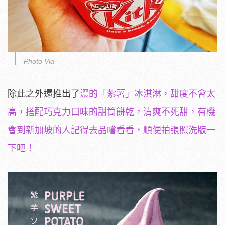
Photo Via
除此之外還推出了
濃的「紫薯」冰淇淋，甜度不會太
高，搭配巧克力口味的甜筒餅乾，清爽不死甜，有機
會到新加坡的人記得去品嚐看看，順便拍張照洗版一
下吧！