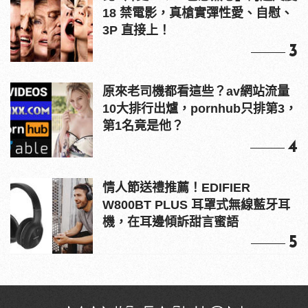
18 禁電影，真槍實彈性愛、自慰、
3P 直接上！
3
原來老司機都看這些？av網站流量
10大排行出爐，pornhub只排第3，
第1名竟是他？
4
情人節送禮推薦！EDIFIER
W800BT PLUS 耳罩式無線藍牙耳
機，在耳邊傾訴甜言蜜語
5