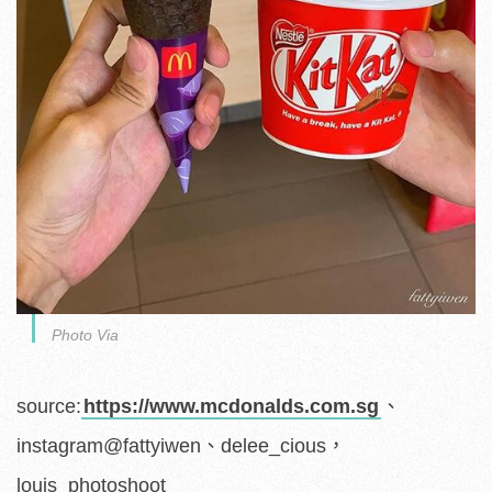
Photo Via
source:
https://www.mcdonalds.com.sg
、
instagram@fattyiwen、delee_cious，
louis_photoshoot