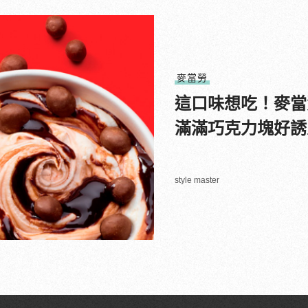
麥當勞
這口味想吃！麥當勞
滿滿巧克力塊好誘
style master