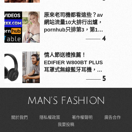
原來老司機都看這些？av
網站流量10大排行出爐，
pornhub只排第3，第1名
竟是他？
4
情人節送禮推薦！
EDIFIER W800BT PLUS
耳罩式無線藍牙耳機，在
耳邊傾訴甜言蜜語
5
關於我們
隱私權政策
著作權聲明
廣告合作
我要投稿