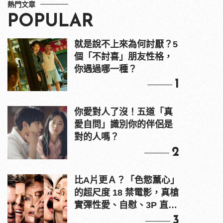
熱門文章
POPULAR
就是說不上來為何討厭？5
個「不討喜」朋友性格，
你遇過哪一種？
1
你愛對人了沒！五道「真
愛自問」識別你的伴侶是
對的人嗎？
2
比A片更Ａ？「色慾薰心」
的超尺度 18 禁電影，真槍
實彈性愛、自慰、3P 直接
上！
3