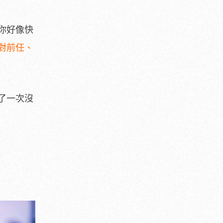
你好像快
對前任、
了一次沒