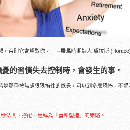
否則它會駕馭你。」 ─羅馬時期詩人 賀拉斯 (Horace
擔憂的習慣失去控制時，會發生的事。
清楚那種被焦慮狠狠掐住的感覺，可以到多麼恐怖。不過
五秒法則，搭配一種稱為「重新塑造」的策略。