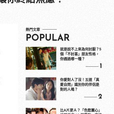
熱門文章
POPULAR
就是說不上來為何討厭？5
個「不討喜」朋友性格，
你遇過哪一種？
1
你愛對人了沒！五道「真
愛自問」識別你的伴侶是
對的人嗎？
2
比A片更Ａ？「色慾薰心」