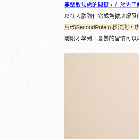
要擊敗焦慮的關鍵，在於先了
以在大腦強化它成為徹底爆發
用#5SecondRule五秒法
剛剛才學到，憂鬱的習慣可以