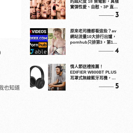
的超尺度 18 禁電影，真槍
實彈性愛、自慰、3P 直接
上！
3
原來老司機都看這些？av
網站流量10大排行出爐，
pornhub只排第3，第1名
竟是他？
4
)
情人節送禮推薦！
EDIFIER W800BT PLUS
耳罩式無線藍牙耳機，在
耳邊傾訴甜言蜜語
5
我也知道