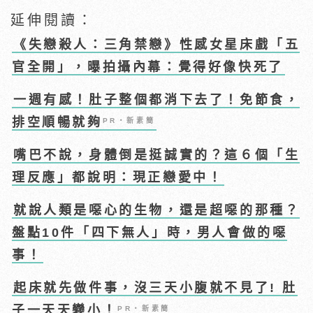
延伸閱讀：
《失戀殺人：三角禁戀》性感女星床戲「五
官全開」，曝拍攝內幕：覺得好像快死了
一週有感！肚子整個都消下去了！免節食，
排空順暢就夠
PR・新素簡
嘴巴不說，身體倒是挺誠實的？這６個「生
理反應」都說明：現正戀愛中！
就說人類是噁心的生物，還是超噁的那種？
盤點10件「四下無人」時，男人會做的噁
事！
起床就先做件事，沒三天小腹就不見了! 肚
子一天天變小！
PR・新素簡