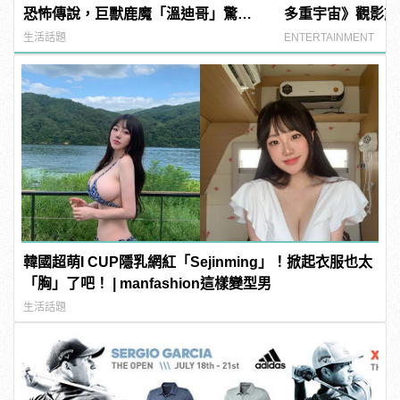
恐怖傳說，巨獸鹿魔「溫迪哥」驚嚇
多重宇宙》觀影前必
現身！ | manfashion這樣變型男
影、影集整理
生活話題
ENTERTAINMENT
韓國超萌I CUP隱乳網紅「Sejinming」！掀起衣服也太
「胸」了吧！ | manfashion這樣變型男
生活話題