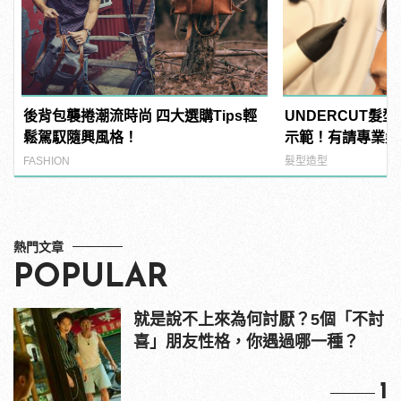
後背包襲捲潮流時尚 四大選購Tips輕
UNDERCUT髮
鬆駕馭隨興風格！
示範！有請專業髮
FASHION
髮型造型
熱門文章
POPULAR
就是說不上來為何討厭？5個「不討
喜」朋友性格，你遇過哪一種？
1