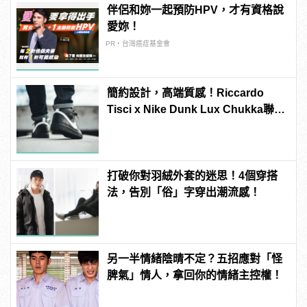
伴侶和妳一起預防HPV，才有資格說
愛妳！
PR・台灣癌症基金會
簡約設計，高端質感！Riccardo
Tisci x Nike Dunk Lux Chukka聯名
新作正式上陣
打破你對羽絨外套的迷思！4個穿搭
法，告別「俗」字穿出潮流感！
另一半情緒陰晴不定？五招應對「怪
脾氣」情人，拿回你的情緒主控權！