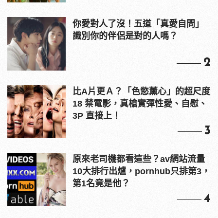
你愛對人了沒！五道「真愛自問」
識別你的伴侶是對的人嗎？
2
比A片更Ａ？「色慾薰心」的超尺度
18 禁電影，真槍實彈性愛、自慰、
3P 直接上！
3
原來老司機都看這些？av網站流量
10大排行出爐，pornhub只排第3，
第1名竟是他？
4