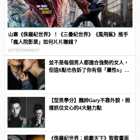
山寨《侏羅紀世界》！《三疊紀世界》《風飛鯊》推手
「瘋人院影業」如何片片賺錢？
ENTERTAINMENT
並不是每個男人都適合強勢的女人，
但這6點也告訴了你有個「屬性s」的
女友有多棒！
【型男學分】醜帥Gary不靠外貌，照
樣抓住女心的4大魅力點
《侏羅紀世界：統霸天下》致敬畫面