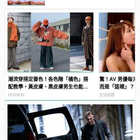
潮流穿搭定番色！各色階「橘色」搭
驚！AV 男優每
配教學，黃皮膚、黑皮膚男生也能駕
而是「這裡」？ | m
馭！
型男
FASHION
生活話題