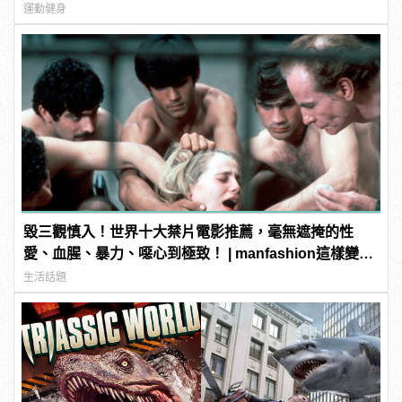
運動健身
毀三觀慎入！世界十大禁片電影推薦，毫無遮掩的性
愛、血腥、暴力、噁心到極致！ | manfashion這樣變型
男
生活話題