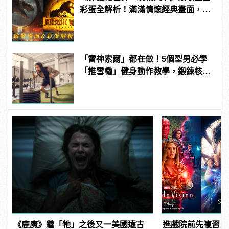
彩蛋全解析！滿滿情懷經典畫面，老
影迷才看得懂！
「雷神索爾」都在做！5個型男必學
「推雪橇」健身動作教學，鍛鍊核心
增加爆發力！ | manfashion這樣變型
男
《鹿魔》繼「牠」之後又一美國遠古
進戲院前先複習！