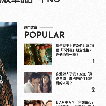
熱門文章
POPULAR
就是說不上來為何討厭？5
個「不討喜」朋友性格，
你遇過哪一種？
1
你愛對人了沒！五道「真
愛自問」識別你的伴侶是
對的人嗎？
2
比A片更Ａ？「色慾薰心」