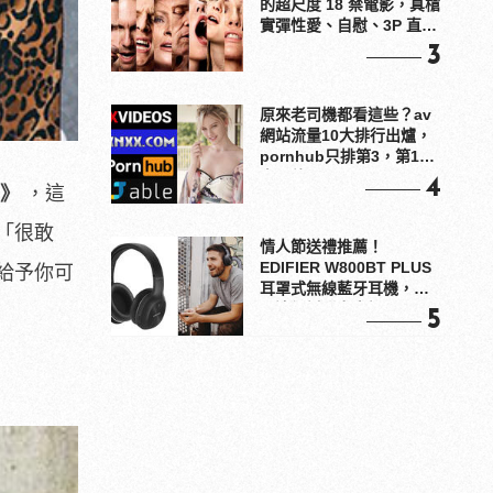
的超尺度 18 禁電影，真槍
實彈性愛、自慰、3P 直接
上！
3
原來老司機都看這些？av
網站流量10大排行出爐，
pornhub只排第3，第1名
竟是他？
4
》
，這
「很敢
情人節送禮推薦！
EDIFIER W800BT PLUS
給予你可
耳罩式無線藍牙耳機，在
耳邊傾訴甜言蜜語
5