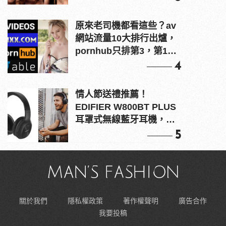
原來老司機都看這些？av
網站流量10大排行出爐，
pornhub只排第3，第1名
竟是他？
4
情人節送禮推薦！
EDIFIER W800BT PLUS
耳罩式無線藍牙耳機，在
耳邊傾訴甜言蜜語
5
關於我們
隱私權政策
著作權聲明
廣告合作
我要投稿