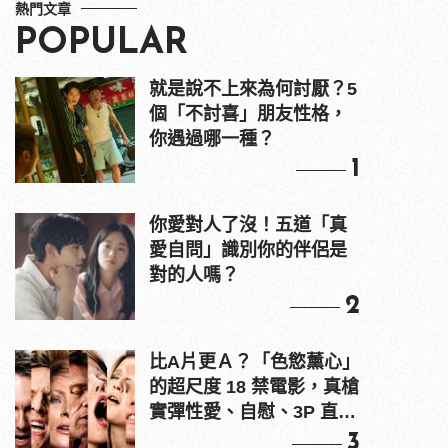
熱門文章
POPULAR
就是說不上來為何討厭？5
個「不討喜」朋友性格，
你遇過哪一種？
1
你愛對人了沒！五道「真
愛自問」識別你的伴侶是
對的人嗎？
2
比A片更Ａ？「色慾薰心」
的超尺度 18 禁電影，真槍
實彈性愛、自慰、3P 直接
上！
3