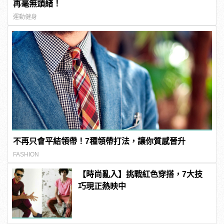
再毫無頭緒！
運動健身
不再只會平結領帶！7種領帶打法，讓你質感晉升
FASHION
【時尚亂入】挑戰紅色穿搭，7大技
巧現正熱映中