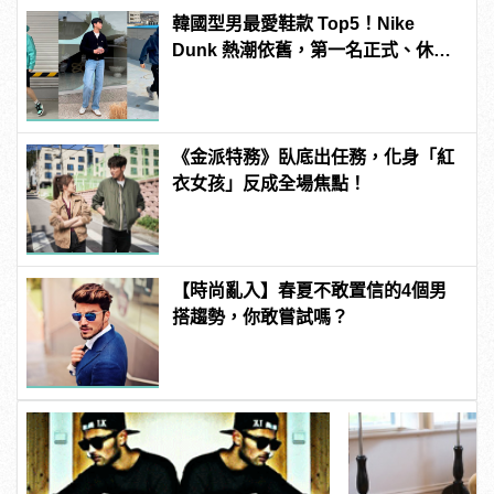
韓國型男最愛鞋款 Top5！Nike
Dunk 熱潮依舊，第一名正式、休閒
都好搭！
《金派特務》臥底出任務，化身「紅
衣女孩」反成全場焦點！
【時尚亂入】春夏不敢置信的4個男
搭趨勢，你敢嘗試嗎？