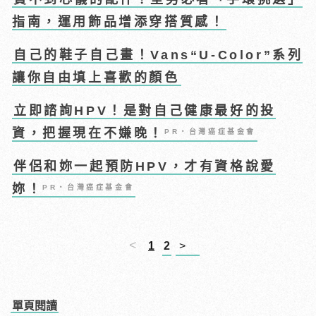
指南，運用飾品增添穿搭質感！
自己的鞋子自己畫！Vans“U-Color”系列
讓你自由填上喜歡的顏色
立即諮詢HPV！是對自己健康最好的投
資，把握現在不嫌晚！
PR・台灣癌症基金會
伴侶和妳一起預防HPV，才有資格說愛
妳！
PR・台灣癌症基金會
<
1
2
>
單頁閱讀