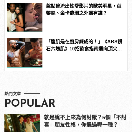
盤點曾流出性愛影片的歐美明星，芭
黎絲、金卡戴珊之外還有誰？
「腹肌是在廚房練成的！」《ABS鑽
石六塊肌》10招飲食指南邁向頂尖腹
肌！
熱門文章
POPULAR
就是說不上來為何討厭？5個「不討
喜」朋友性格，你遇過哪一種？