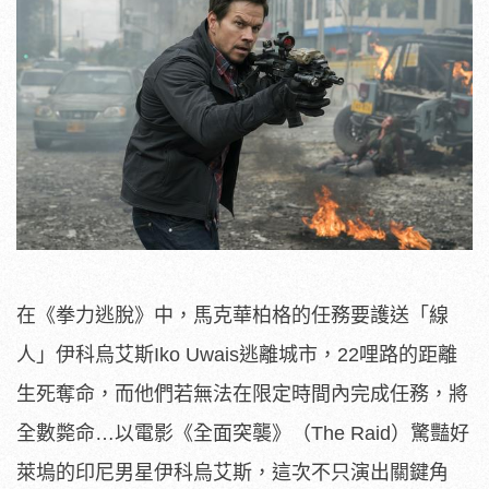
在《拳力逃脫》中，馬克華柏格的任務要護送「線
人」伊科烏艾斯I
ko Uwais逃離城市，22哩路的距離
生死奪命，
而他們若無法在限定時間內完成任務，將
全數斃命…以電影《
全面突襲》（The Raid）驚豔好
萊塢的印尼男星伊科烏艾斯，
這次不只演出關鍵角