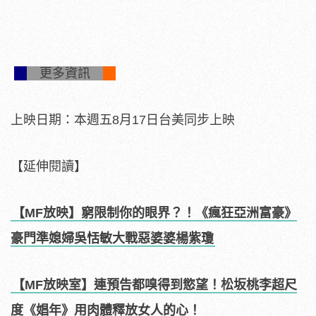
更多資訊
上映日期：本週五8月17日台美同步上映
【延伸閱讀】
【MF放映】窮限制你的眼界？！《瘋狂亞洲富豪》
豪門準媳婦吳恬敏大戰惡婆婆楊紫瓊
【MF放映室】連預告都嗅得到慾望！松坂桃李超尺
度《娼年》用肉體釋放女人的心！