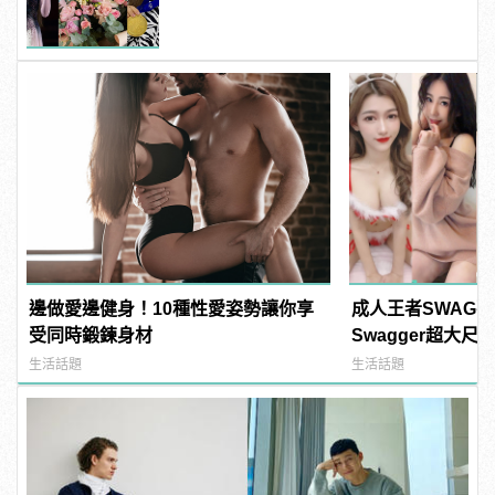
Elsa！ | manfashion這樣變型男
邊做愛邊健身！10種性愛姿勢讓你享
成人王者SWAG
受同時鍛鍊身材
Swagger超大
紅海鮮通通有，親
生活話題
生活話題
結！ | manfash