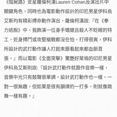
《陰屍路》
女星蘿倫柯漢Lauren Cohan及演出片中
關鍵角色，
同時也為電影動作設計的印尼男星伊科烏
艾斯均有精彩搏命動作演出
，蘿倫柯漢說:『在《拳
力逃脫》中，
我飾演一位身手矯健且殺人不眨眼的特
工，
近身搏鬥或攻堅槍戰都沒在怕，打得很爽，
伊科
所設計的武打動作讓人打起來跟看起來都血脈賁
張。』
而以電影《全面突擊》驚艷好萊塢的印尼男星
伊科烏艾斯則說:『
設計武打動作就跟作音樂一樣，
音樂中光只有鼓聲很單調，
設計武打動作也一樣，一
對一很無趣，但如果是很有韻律的一打多，
則就像跳
舞一樣有趣。』