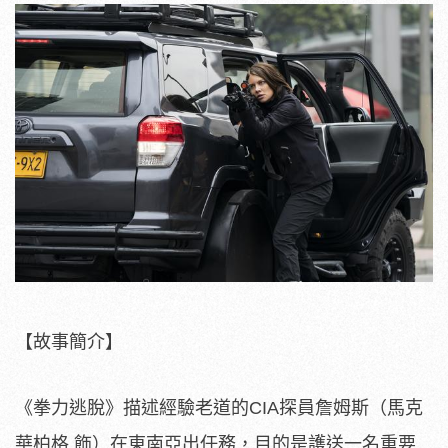
【故事簡介】
《拳力逃脫》描述經驗老道的CIA探員詹姆斯（馬克
華柏格 飾）在東南亞出任務，目的是護送一名重要