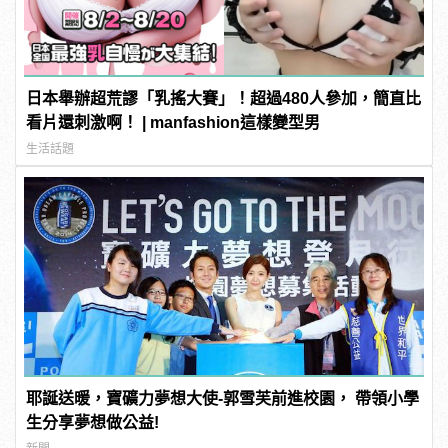
日本舉辦超荒謬「乳搖大賽」！超過480人參加，簡直比
看片還刺激啊！ | manfashion這樣變型男
生活話題
耶誕送暖，寶礦力夢想大使-郭雪芙前進校園， 帶領小學
生分享夢想做公益!