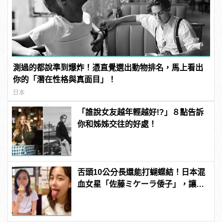
測過的都說準到爆炸！憑直覺選出動物排名，馬上看出
你的「潛在性格與真面目」！
日本
「誰說女友越年輕越好!?」８點告訴
你和姊姊交往的好處！
舌頭10公分長還能打蝴蝶結！日本混
血女星「佐藤ミケーラ倭子」，讓人
有大膽的想法！ | manfashion這樣變
型男