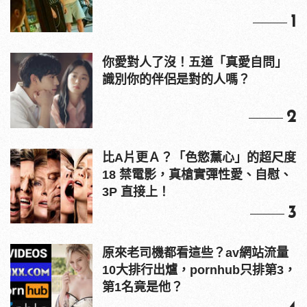
1
你愛對人了沒！五道「真愛自問」
識別你的伴侶是對的人嗎？
2
比A片更Ａ？「色慾薰心」的超尺度
18 禁電影，真槍實彈性愛、自慰、
3P 直接上！
3
原來老司機都看這些？av網站流量
10大排行出爐，pornhub只排第3，
第1名竟是他？