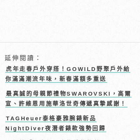
延伸閱讀：
虎年走春戶外穿搭！GOWILD野聚戶外給
你滿滿潮流年味，新春滿額多重送
最真誠的母親節禮物SWAROVSKI，高爾
宣、許維恩用施華洛世奇傳遞真摯感謝！
TAGHeuer泰格豪雅腕錶新品
NightDiver夜潛者錶款強勢回歸