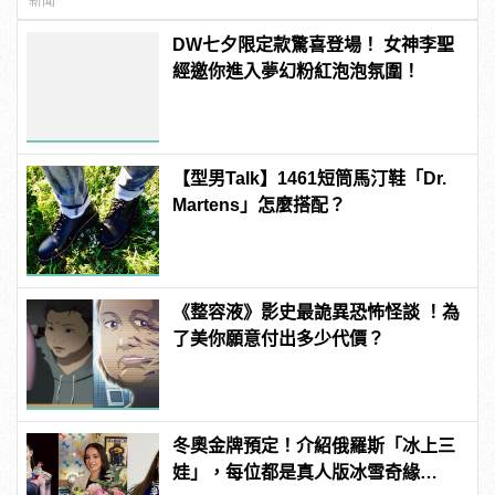
新聞
DW七夕限定款驚喜登場！ 女神李聖
經邀你進入夢幻粉紅泡泡氛圍！
【型男Talk】1461短筒馬汀鞋「Dr.
Martens」怎麼搭配？
《整容液》影史最詭異恐怖怪談 ！為
了美你願意付出多少代價？
冬奧金牌預定！介紹俄羅斯「冰上三
娃」，每位都是真人版冰雪奇緣