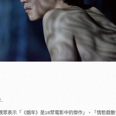
》
觀眾表示「《娼年》是18禁電影中的傑作」、「情慾戲散