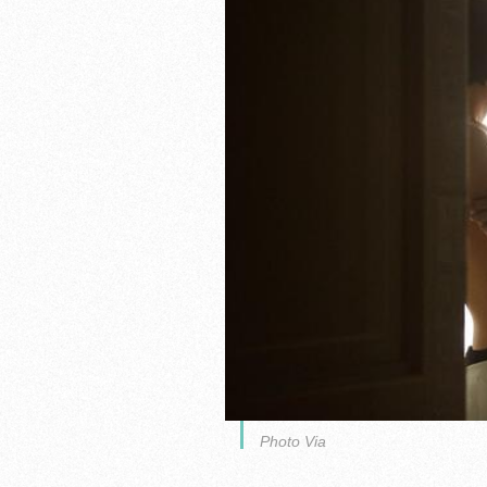
Photo Via