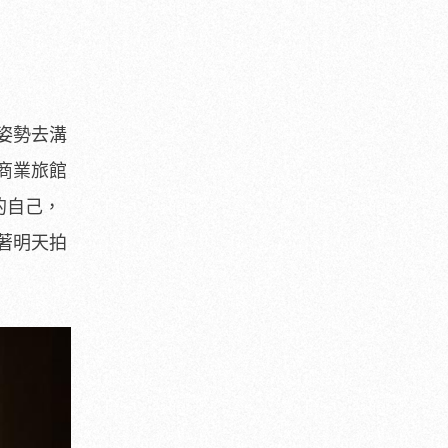
姿勢去溝
商業旅館
的自己，
著明天拍