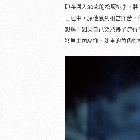
即將邁入30歲的松坂桃李，
日程中，讓他感到相當痛苦，
想過，如果自己突然得了流行
釋男主角壓抑、沈重的角色性