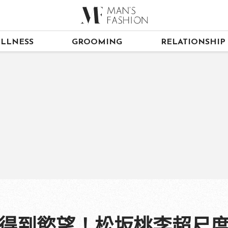
LLNESS
GROOMING
RELATIONSHIP
嗅得到慾望！松坂桃李超尺