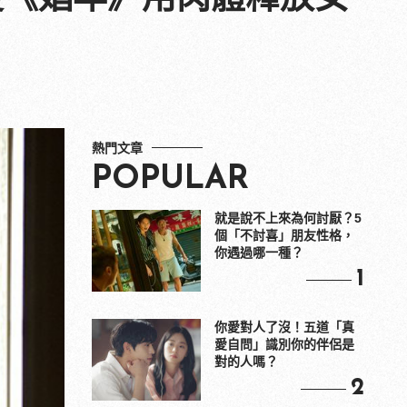
熱門文章
POPULAR
就是說不上來為何討厭？5
個「不討喜」朋友性格，
你遇過哪一種？
1
你愛對人了沒！五道「真
愛自問」識別你的伴侶是
對的人嗎？
2