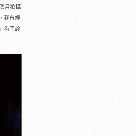
個月拍攝
，我曾經
」為了詮