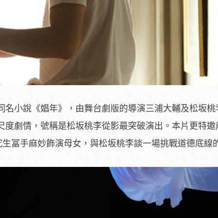
同名小說《娼年》，由舞台劇版的導演三浦大輔及松坂桃
尺度劇情，號稱是松坂桃李從影最突破演出。本片更特邀
 研究生冨手麻妙飾演母女，與松坂桃李談一場挑戰道德底線