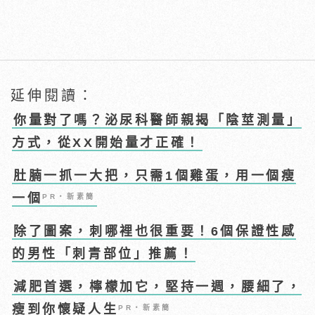
延伸閱讀：
你量對了嗎？泌尿科醫師親揭「陰莖測量」
方式，從XX開始量才正確！
肚腩一抓一大把，只需1個雞蛋，用一個瘦
一個
PR・新素簡
除了圖案，刺哪裡也很重要！6個保證性感
的男性「刺青部位」推薦！
減肥首選，檸檬加它，堅持一週，腰細了，
瘦到你懷疑人生
PR・新素簡