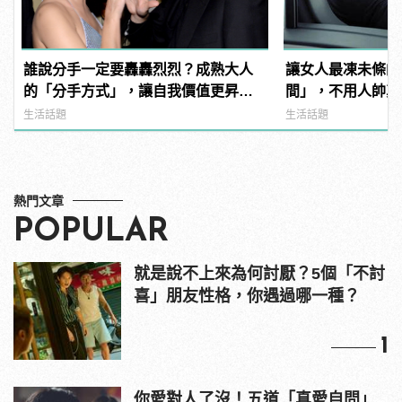
誰說分手一定要轟轟烈烈？成熟大人
讓女人最凍未條的
的「分手方式」，讓自我價值更昇
間」，不用人帥真
華！
心！
生活話題
生活話題
熱門文章
POPULAR
就是說不上來為何討厭？5個「不討
喜」朋友性格，你遇過哪一種？
1
你愛對人了沒！五道「真愛自問」