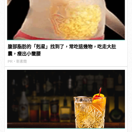
腹部脂肪的「剋星」找到了，常吃這幾物，吃走大肚
囊，瘦出小蠻腰
PR・新素簡