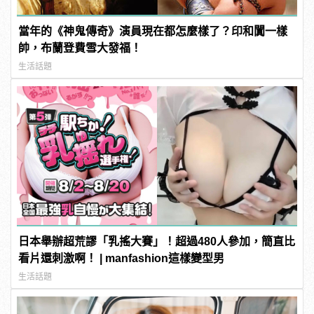
當年的《神鬼傳奇》演員現在都怎麼樣了？印和闐一樣
帥，布蘭登費雪大發福！
生活話題
日本舉辦超荒謬「乳搖大賽」！超過480人參加，簡直比
看片還刺激啊！ | manfashion這樣變型男
生活話題