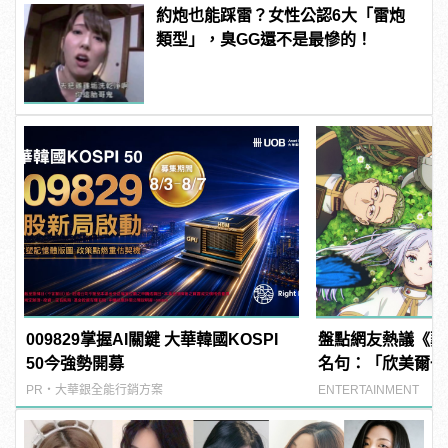
約炮也能踩雷？女性公認6大「雷炮
類型」，臭GG還不是最慘的！
009829掌握AI關鍵 大華韓國KOSPI
盤點網友熱議《葬
50今強勢開募
名句：「欣美爾一
感動
PR・大華銀全能行銷方案
ENTERTAINMENT