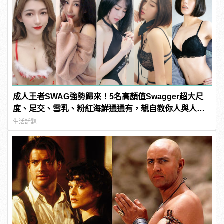
成人王者SWAG強勢歸來！5名高顏值Swagger超大尺
度、足交、雪乳、粉紅海鮮通通有，親自教你人與人的
連結！ | manfashion這樣變型男
生活話題