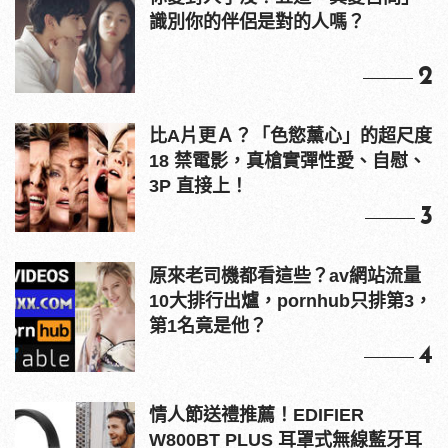
識別你的伴侶是對的人嗎？
2
比A片更Ａ？「色慾薰心」的超尺度
18 禁電影，真槍實彈性愛、自慰、
3P 直接上！
3
原來老司機都看這些？av網站流量
10大排行出爐，pornhub只排第3，
第1名竟是他？
4
情人節送禮推薦！EDIFIER
W800BT PLUS 耳罩式無線藍牙耳