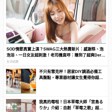
SOD情節真實上演？SWAG三大熱賣新片：感謝祭、泡
泡浴、一日女友超刺激！老司機直呼：賺到了超爽Der～
| manfashion這樣變型男
生活話題
不只有雪克杯！居家DIY調酒必備工
具盤點，專業器材讓女生覺得你超
懂！
我真的莓啦！日本草莓大師「宮島る
りか」介紹：自創「草莓之歌」超洗