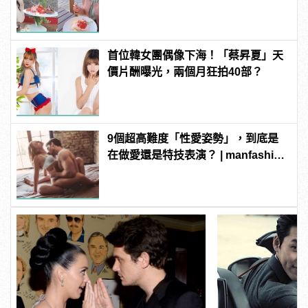
腦？
首位韓女團偶像下海！「蔡昇夏」天
價片酬曝光，兩個月狂拍40部？
9個超高難度「性愛姿勢」，到底是
在做愛還是特技表演？ | manfashion
這樣變型男