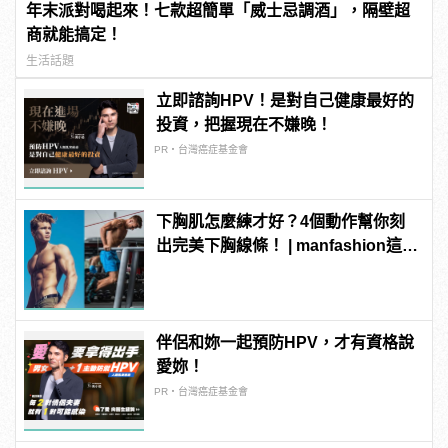
年末派對喝起來！七款超簡單「威士忌調酒」，隔壁超
商就能搞定！
生活話題
立即諮詢HPV！是對自己健康最好的
投資，把握現在不嫌晚！
PR・台灣癌症基金會
下胸肌怎麼練才好？4個動作幫你刻
出完美下胸線條！ | manfashion這樣
變型男
伴侶和妳一起預防HPV，才有資格說
愛妳！
PR・台灣癌症基金會