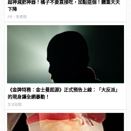
超神減肥神器！橘子不要直接吃，加點這個！體重天天
下降
PR・新素簡
《金牌特務：金士曼起源》正式預告上線：「大反派」
的現身讓全網暴動！
生活話題