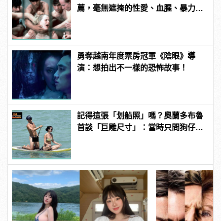
薦，毫無遮掩的性愛、血腥、暴力、
噁心到極致！
勇奪越南年度票房冠軍《陰眼》導
演：想拍出不一樣的恐怖故事！
記得這張「划船照」嗎？奧蘭多布魯
首談「巨雕尺寸」：當時只問狗仔，
你們有那麼大的馬賽克嗎？