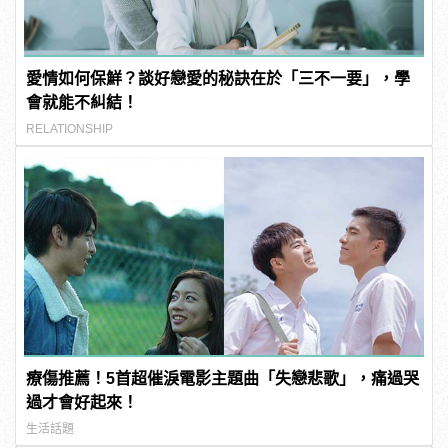
愛情如何保鮮？談好戀愛的秘訣在於「三不一要」，學
會就能不糾結！
RELATIONSHIP
療傷推薦！5首超催淚電影主題曲「失戀悲歌」，痛過哭
過才會好起來！
生活話題