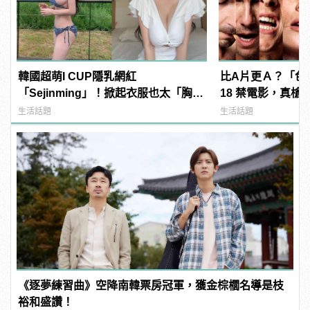
韓國超萌I CUP隱乳網紅
比A片更Ａ？「色
「Sejinming」！掀起衣服也太「胸」
18 禁電影，真槍
了吧！ | manfashion這樣變型男
直接上！ | manf
生活話題
生活話題
《逐夢練習曲》空降南韓票房冠軍，獲金棕櫚名導是枝
裕和盛讚！