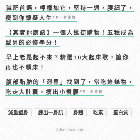
減肥首選，檸檬加它，堅持一週，腰細了，
瘦到你懷疑人生
PR・新素簡
【其實你應該】一個人逛街購物！五種成為
型男的必修學分！
早上老是起不來？精選10大起床歌，讓你
再也不賴床！
腹部脂肪的「剋星」找到了，常吃這幾物，
吃走大肚囊，瘦出小蠻腰
PR・新素簡
減重塑身
練出一身肌
身體
吃素
蛋白質
Advertisements