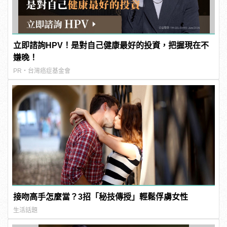
立即諮詢HPV！是對自己健康最好的投資，把握現在不
嫌晚！
PR・台灣癌症基金會
接吻高手怎麼當？3招「秘技傳授」輕鬆俘虜女性
生活話題