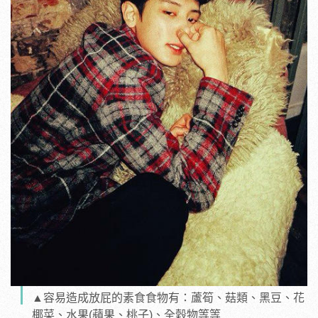
▲容易造成放屁的素食食物有：蘆筍、菇類、黑豆、花
椰菜、水果(蘋果、桃子)、全穀物等等