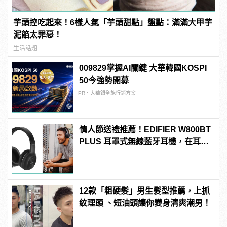
芋頭控吃起來！6樣人氣「芋頭甜點」盤點：滿滿大甲芋
泥餡太罪惡！
生活話題
009829掌握AI關鍵 大華韓國KOSPI
50今強勢開募
PR・大華銀全能行銷方案
情人節送禮推薦！EDIFIER W800BT
PLUS 耳罩式無線藍牙耳機，在耳邊
傾訴甜言蜜語
12款「粗硬髮」男生髮型推薦，上抓
紋理頭 、短油頭讓你變身清爽潮男！