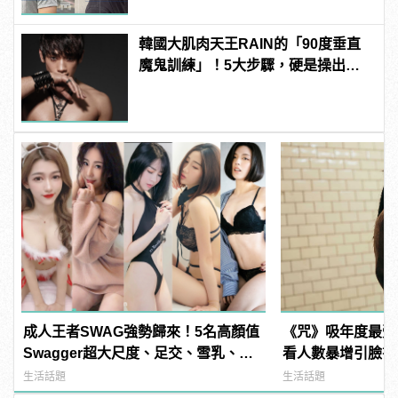
韓國大肌肉天王RAIN的「90度垂直
魔鬼訓練」！5大步驟，硬是操出你
的猛男身材！
成人王者SWAG強勢歸來！5名高顏值
《咒》吸年度最受
Swagger超大尺度、足交、雪乳、粉
看人數暴增引臉書無
紅海鮮通通有，親自教你人與人的連
manfashion這
生活話題
生活話題
結！ | manfashion這樣變型男