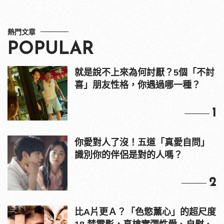
熱門文章
POPULAR
就是說不上來為何討厭？5個「不討
喜」朋友性格，你遇過哪一種？
1
你愛對人了沒！五道「真愛自問」
識別你的伴侶是對的人嗎？
2
比A片更Ａ？「色慾薰心」的超尺度