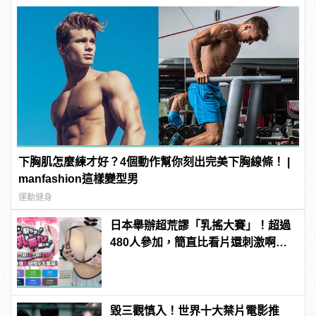
下胸肌怎麼練才好？4個動作幫你刻出完美下胸線條！ |
manfashion這樣變型男
運動健身
日本舉辦超荒謬「乳搖大賽」！超過
480人參加，簡直比看片還刺激啊！ |
manfashion這樣變型男
毀三觀慎入！世界十大禁片電影推