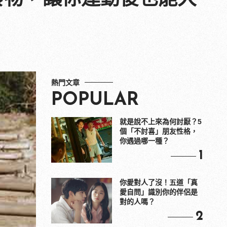
熱門文章
POPULAR
就是說不上來為何討厭？5
個「不討喜」朋友性格，
你遇過哪一種？
1
你愛對人了沒！五道「真
愛自問」識別你的伴侶是
對的人嗎？
2