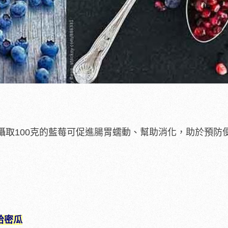
攝取100克的藍莓可促進腸胃蠕動、幫助消化，助於預防
哈密瓜