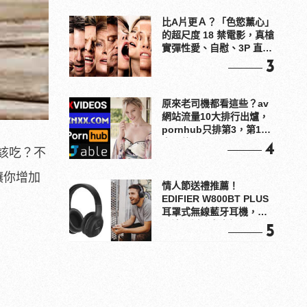
比A片更Ａ？「色慾薰心」
的超尺度 18 禁電影，真槍
實彈性愛、自慰、3P 直接
上！
3
原來老司機都看這些？av
網站流量10大排行出爐，
pornhub只排第3，第1名
竟是他？
4
該吃？不
讓你增加
情人節送禮推薦！
EDIFIER W800BT PLUS
耳罩式無線藍牙耳機，在
耳邊傾訴甜言蜜語
5