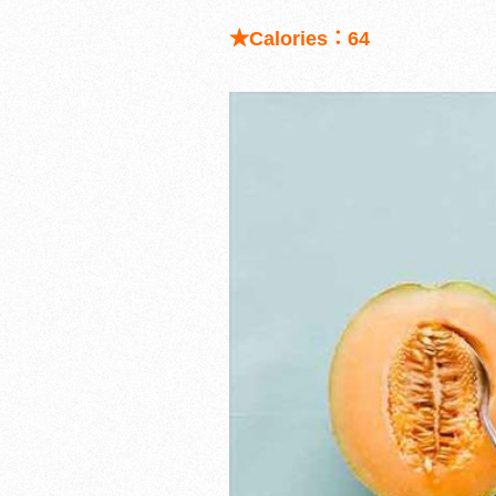
★Calories
：64