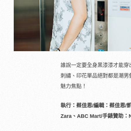
誰說一定要全身黑漆漆才能穿
刺繡、印花單品絕對都是潮男
魅力焦點！
執行：蔡佳恩/編輯：蔡佳恩/凱
Zara、ABC Mart/手錶贊助：N