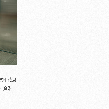
試印花夏
、寬沿