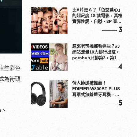
比A片更Ａ？「色慾薰心」
的超尺度 18 禁電影，真槍
實彈性愛、自慰、3P 直接
上！
3
原來老司機都看這些？av
網站流量10大排行出爐，
pornhub只排第3，第1名
竟是他？
4
這些彩色
成為街頭
情人節送禮推薦！
EDIFIER W800BT PLUS
耳罩式無線藍牙耳機，在
耳邊傾訴甜言蜜語
5
o、