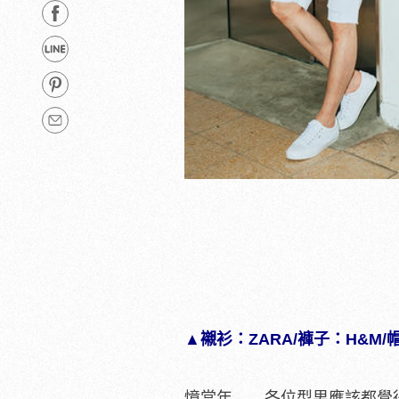
▲襯衫：ZARA/
褲子
：H&M/帽
憶當年……各位型男應該都覺得