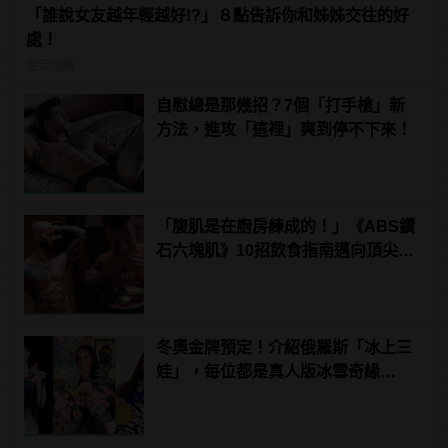
「誰說女友越年輕越好!?」８點告訴你和姊姊交往的好
處！
生活話題
自慰總是那幾招？7個「打手槍」新
方法，進攻「這裡」爽到停不下來！
「腹肌是在廚房練成的！」《ABS鑽
石六塊肌》10招飲食指南邁向頂尖腹
肌！
冬奧金牌預定！介紹俄羅斯「冰上三
娃」，每位都是真人版冰雪奇緣
Elsa！ | manfashion這樣變型男