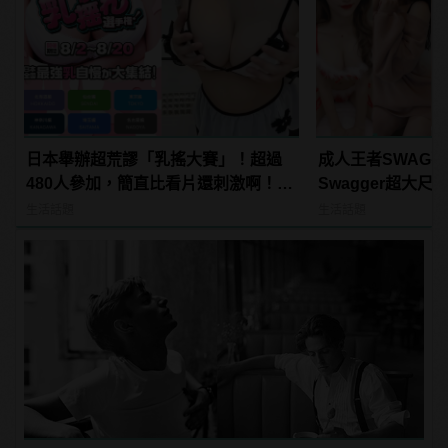
日本舉辦超荒謬「乳搖大賽」！超過
成人王者SWAG
480人參加，簡直比看片還刺激啊！ |
Swagger超大
manfashion這樣變型男
紅海鮮通通有，親
生活話題
生活話題
結！ | manfash