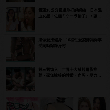
舌頭10公分長還能打蝴蝶結！日本混
血女星「佐藤ミケーラ倭子」，讓人
有大膽的想法！ | manfashion這樣變
型男
邊做愛邊健身！10種性愛姿勢讓你享
受同時鍛鍊身材
毀三觀慎入！世界十大禁片電影推
薦，毫無遮掩的性愛、血腥、暴力、
噁心到極致！