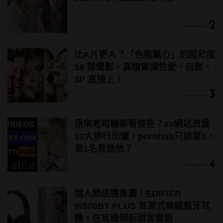
2
比A片更Ａ？「色慾薰心」的超尺度
18 禁電影，真槍實彈性愛、自慰、
3P 直接上！
3
原來老司機都看這些？av網站流量
10大排行出爐，pornhub只排第3，
第1名竟是他？
4
情人節送禮推薦！EDIFIER
W800BT PLUS 耳罩式無線藍牙耳
機，在耳邊傾訴甜言蜜語