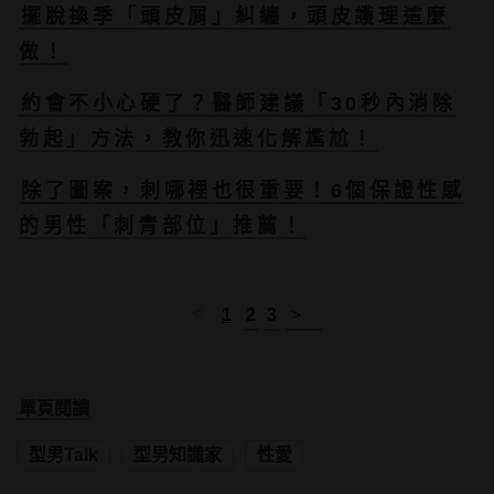
擺脫換季「頭皮屑」糾纏，頭皮護理這麼
做！
約會不小心硬了？醫師建議「30秒內消除
勃起」方法，教你迅速化解尷尬！
除了圖案，刺哪裡也很重要！6個保證性感
的男性「刺青部位」推薦！
<
1
2
3
>
單頁閱讀
型男Talk
型男知識家
性愛