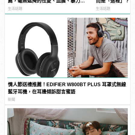
薦，毫無遮掩的性愛、血腥、暴力、
而是「這裡」？ | m
噁心到極致！ | manfashion這樣變型
型男
生活話題
生活話題
男
情人節送禮推薦！EDIFIER W800BT PLUS 耳罩式無線
藍牙耳機，在耳邊傾訴甜言蜜語
新聞