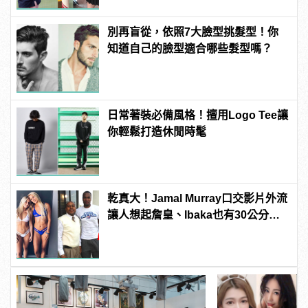
別再盲從，依照7大臉型挑髮型！你
知道自己的臉型適合哪些髮型嗎？
日常著裝必備風格！擅用Logo Tee讓
你輕鬆打造休閒時髦
乾真大！Jamal Murray口交影片外流
讓人想起詹皇、Ibaka也有30公分驚
人巨根！