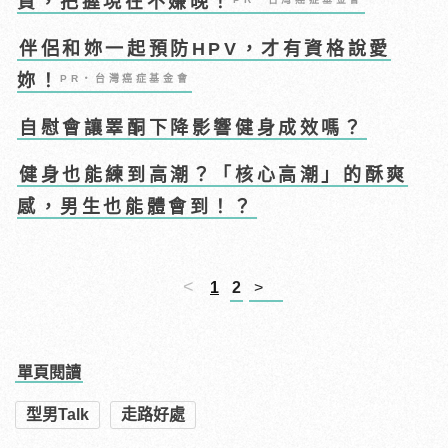
資，把握現在不嫌晚！
伴侶和妳一起預防HPV，才有資格說愛
妳！
PR・台灣癌症基金會
自慰會讓睪酮下降影響健身成效嗎？
健身也能練到高潮？「核心高潮」的酥爽
感，男生也能體會到！？
<
1
2
>
單頁閱讀
型男Talk
走路好處