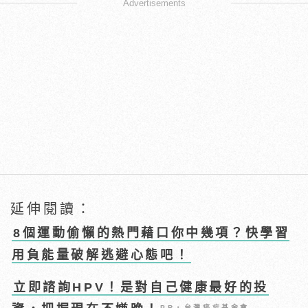
Advertisements
延伸閱讀：
8個運動偷懶的熱門藉口你中幾項？快學習
用負能量破解逃避心態吧！
立即諮詢HPV！是對自己健康最好的投
PR・台灣癌症基金會