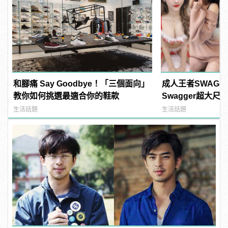
和腳痛 Say Goodbye！「三個面向」
成人王者SWAG
教你如何挑選最適合你的鞋款
Swagger超大
紅海鮮通通有，親
生活話題
生活話題
結！ | manfash