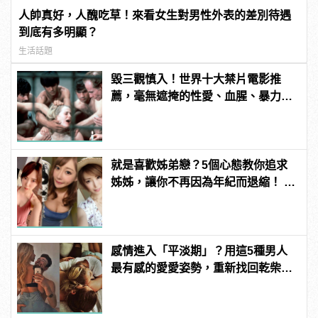
人帥真好，人醜吃草！來看女生對男性外表的差別待遇
到底有多明顯？
生活話題
毀三觀慎入！世界十大禁片電影推
薦，毫無遮掩的性愛、血腥、暴力、
噁心到極致！
就是喜歡姊弟戀？5個心態教你追求
姊姊，讓你不再因為年紀而退縮！ |
manfashion這樣變型男
感情進入「平淡期」？用這5種男人
最有感的愛愛姿勢，重新找回乾柴烈
火的熱情