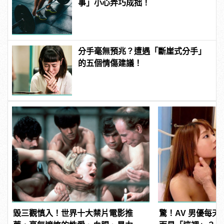
事」小心弄巧成拙！
分手毫無預兆？遭遇「斷崖式分手」
的五個情傷建議！
毀三觀慎入！世界十大禁片電影推
驚！AV 男優每