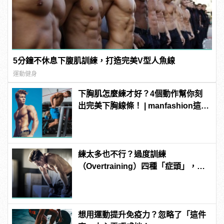
5分鐘不休息下腹肌訓練，打造完美V型人魚線
運動健身
下胸肌怎麼練才好？4個動作幫你刻
出完美下胸線條！ | manfashion這樣
變型男
練太多也不行？過度訓練
（Overtraining）四種「症頭」，中
一個就該讓身體好好休息了！ |
manfashion這樣變型男
想用運動提升免疫力？忽略了「這件