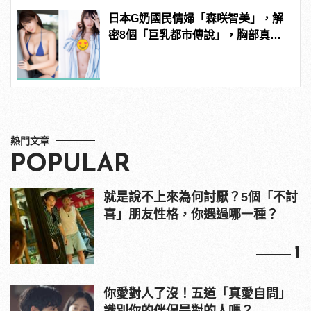
日本G奶國民情婦「森咲智美」，解
密8個「巨乳都市傳說」，胸部真能
當手機架自拍？ | manfashion這樣變
型男
熱門文章
POPULAR
就是說不上來為何討厭？5個「不討
喜」朋友性格，你遇過哪一種？
1
你愛對人了沒！五道「真愛自問」