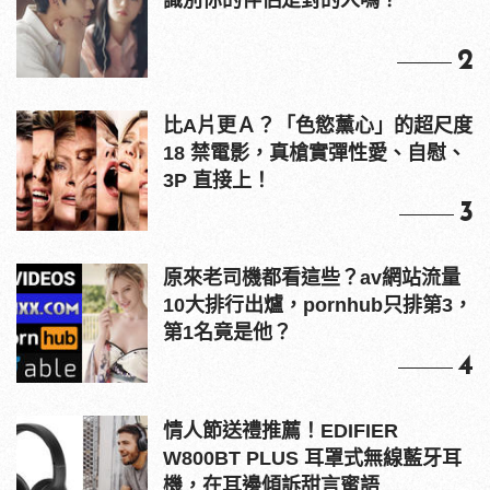
識別你的伴侶是對的人嗎？
2
比A片更Ａ？「色慾薰心」的超尺度
18 禁電影，真槍實彈性愛、自慰、
3P 直接上！
3
原來老司機都看這些？av網站流量
10大排行出爐，pornhub只排第3，
第1名竟是他？
4
情人節送禮推薦！EDIFIER
W800BT PLUS 耳罩式無線藍牙耳
機，在耳邊傾訴甜言蜜語