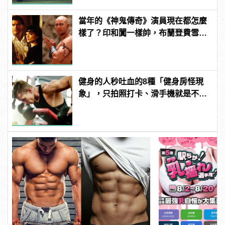
當年的《神鬼傳奇》演員現在都怎麼
樣了？印和闐一樣帥，布蘭登費雪大
發福！
健身的人秒吐血的8種「健身房怪現
象」，只拍照打卡、滑手機就是不運
動！？