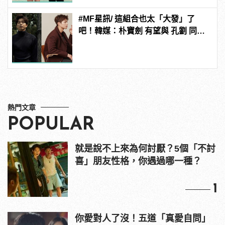
#MF星訊/ 這組合也太「大發」了
吧！韓媒：朴寶劍 有望與 孔劉 同框
合作新電影《徐福》！
熱門文章
POPULAR
就是說不上來為何討厭？5個「不討
喜」朋友性格，你遇過哪一種？
1
你愛對人了沒！五道「真愛自問」