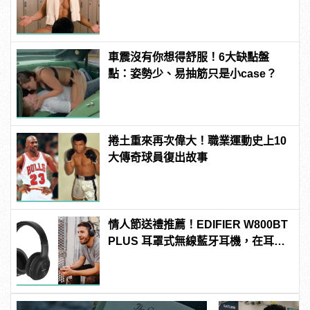
過？
車震沒有你想得舒服！6大缺點盤
點：姿勢少、易抽筋只是小case？
捲土重來再次偉大！職業運動史上10
大傳奇球員復出故事
情人節送禮推薦！EDIFIER W800BT
PLUS 耳罩式無線藍牙耳機，在耳邊
傾訴甜言蜜語