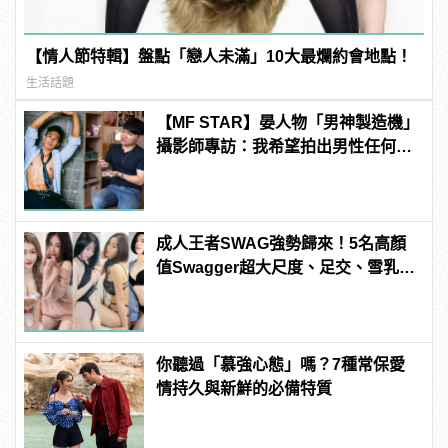
【情人節特輯】盤點「戀人未滿」10大最爛約會地點！
生活話題
【MF STAR】晏人物「男神製造機」
攝影師專訪：我希望拍出男性任何尺
度下的美 | manfashion這樣變型男
成人王者SWAG強勢歸來！5名高顏
值Swagger超大尺度、足交、雪乳、
粉紅海鮮通通有，親自教你人與人的
連結！ | manfashion這樣變型男
你聽過「慕強心態」嗎？7種常保愛
情持久與新鮮的必備特質