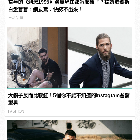
當年的《刺激1995》演員現在都怎麼樣了？提姆羅賓斯
白髮蒼蒼，網友驚：快認不出來！
生活話題
大鬍子反而比較紅！5個你不能不知道的instagram蓄鬍
型男
FASHION