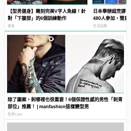
【型男健身】雕刻完美V字人魚線！針
日本舉辦超荒謬「
對「下腹部」的6個訓練動作
480人參加，簡直
manfashion這
健身
生活話題
除了圖案，刺哪裡也很重要！6個保證性感的男性「刺青
部位」推薦！ | manfashion這樣變型男
型男Care