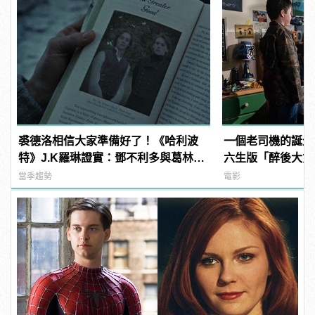
裘德洛相信大家準備好了！《哈利波
一個老司機的誕生
特》J.K羅琳證實：鄧不利多與葛林戴
六生版「醉後大丈
華德發生過「性關係」！
透透？！
當季趨勢
電影