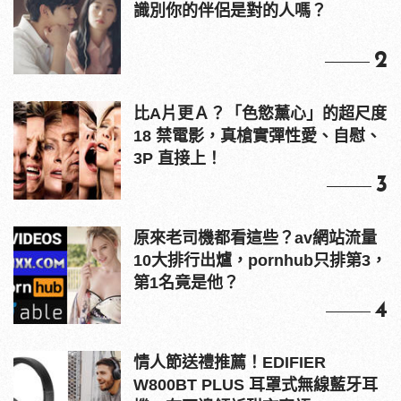
識別你的伴侶是對的人嗎？
2
比A片更Ａ？「色慾薰心」的超尺度
18 禁電影，真槍實彈性愛、自慰、
3P 直接上！
3
原來老司機都看這些？av網站流量
10大排行出爐，pornhub只排第3，
第1名竟是他？
4
情人節送禮推薦！EDIFIER
W800BT PLUS 耳罩式無線藍牙耳