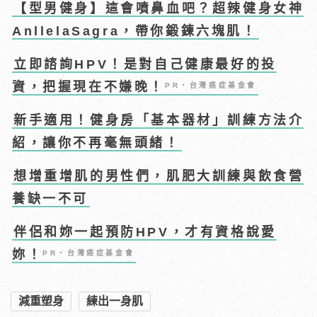
【型男健身】這會噴鼻血吧？超辣健身女神
AnllelaSagra，帶你鍛鍊六塊肌！
立即諮詢HPV！是對自己健康最好的投
資，把握現在不嫌晚！
PR・台灣癌症基金會
新手適用！健身房「基本器材」訓練方法介
紹，讓你不再毫無頭緒！
想增重增肌的男性們，肌肥大訓練與飲食營
養缺一不可
伴侶和妳一起預防HPV，才有資格說愛
妳！
PR・台灣癌症基金會
減重塑身
練出一身肌