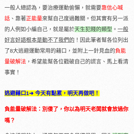
一般人總認為，要治療運動偷懶，就需要
靠信心喊
話
、靠著
正能量
來幫自己度過難關。但其實有另一派
的人例如小編自己，就是屬於
天生犯賤的類型
。
一般
好言好語根本是動不了我們的
！因此筆者幫各位列出
了8大逃避運動常用的藉口，並附上一針見血的
負能
量破解法
，希望能幫各位戳破自己的謊言、馬上看清
事實！
逃避藉口1➜ 今天有點累，明天再做吧！
負能量破解法：別傻了，你以為明天老闆就會放過你
嗎？