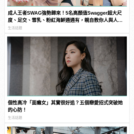
成人王者SWAG強勢歸來！5名高顏值Swagger超大尺
度、足交、雪乳、粉紅海鮮通通有，親自教你人與人的
連結！ | manfashion這樣變型男
生活話題
個性高冷「面癱女」其實很好追？五個戀愛招式突破她
的心防！
生活話題