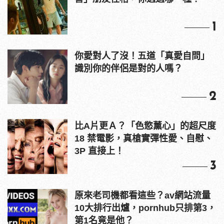
1
你愛對人了沒！五道「真愛自問」
識別你的伴侶是對的人嗎？
2
比A片更Ａ？「色慾薰心」的超尺度
18 禁電影，真槍實彈性愛、自慰、
3P 直接上！
3
原來老司機都看這些？av網站流量
10大排行出爐，pornhub只排第3，
第1名竟是他？