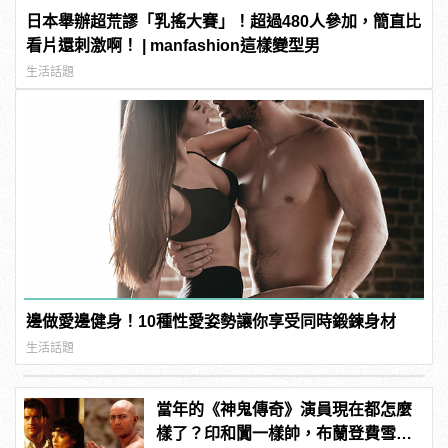
日本舉辦超荒謬「乳搖大賽」！超過480人參加，簡直比
看片還刺激啊！ | manfashion這樣變型男
生活話題
邊做愛邊健身！10種性愛姿勢讓你享受同時鍛鍊身材
生活話題
當年的《神鬼傳奇》演員現在都怎麼
樣了？印和闐一樣帥，布蘭登費雪大