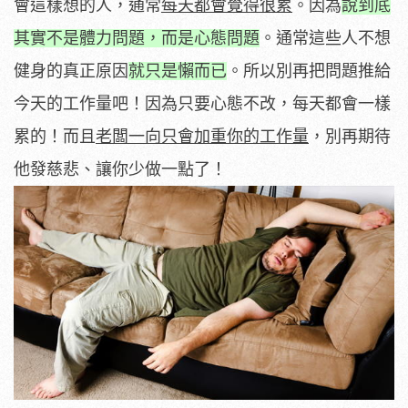
會這樣想的人，通常
每天都會覺得很累
。因為
說到底
其實不是體力問題，而是心態問題
。通常這些人不想
健身的真正原因
就只是懶而已
。所以別再把問題推給
今天的工作量吧！因為只要心態不改，每天都會一樣
累的！而且
老闆一向只會加重你的工作量
，別再期待
他發慈悲、讓你少做一點了！