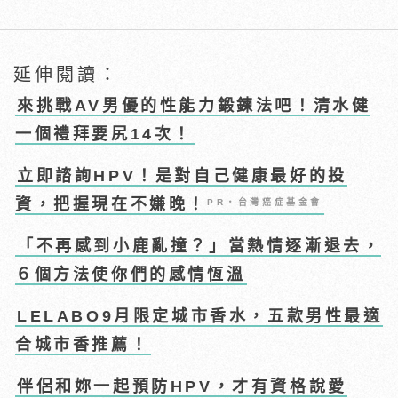
延伸閱讀：
來挑戰AV男優的性能力鍛鍊法吧！清水健
一個禮拜要尻14次！
立即諮詢HPV！是對自己健康最好的投
資，把握現在不嫌晚！
PR・台灣癌症基金會
「不再感到小鹿亂撞？」當熱情逐漸退去，
６個方法使你們的感情恆溫
LELABO9月限定城市香水，五款男性最適
合城市香推薦！
伴侶和妳一起預防HPV，才有資格說愛