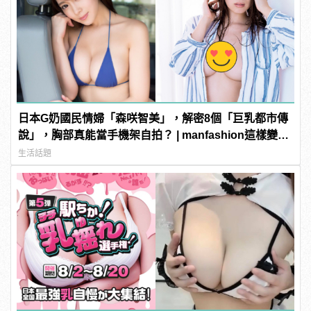
日本G奶國民情婦「森咲智美」，解密8個「巨乳都市傳
說」，胸部真能當手機架自拍？ | manfashion這樣變型
男
生活話題