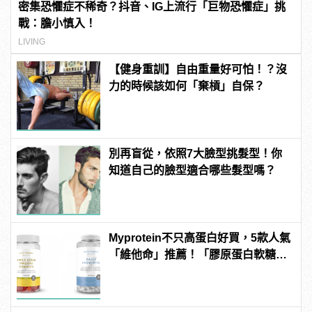
密集恐懼症不稀奇？抖音、IG上流行「巨物恐懼症」挑
戰：膽小慎入！
LIVING
【健身重訓】自由重量好可怕！？沒
力的時候該如何「棄槓」自保？
別再盲從，依照7大臉型挑髮型！你
知道自己的臉型適合哪些髮型嗎？
Myprotein不只高蛋白好買，5款人氣
「維他命」推薦！「膠原蛋白軟糖」
養顏美容必備