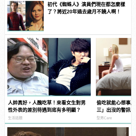
初代《蜘蛛人》演員們現在都怎麼樣
了？將近20年過去歲月不饒人啊！
人帥真好，人醜吃草！來看女生對男
偷吃就能心想事成
性外表的差別待遇到底有多明顯？
三」出沒的警訊！
生活話題
型男Care