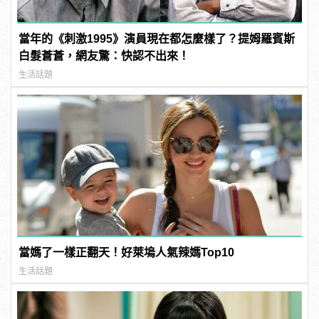
當年的《刺激1995》演員現在都怎麼樣了？提姆羅賓斯
白髮蒼蒼，網友驚：快認不出來！
生活話題
當媽了一樣正翻天！好萊塢人氣辣媽Top10
生活話題