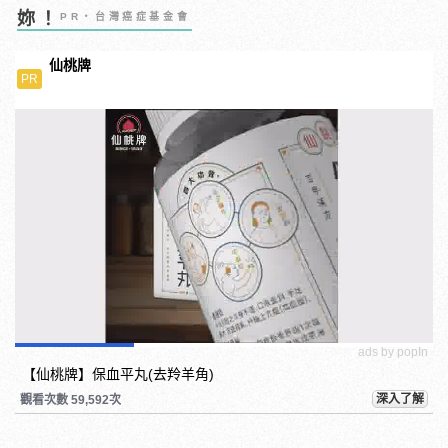
妳！
PR・台灣癌症基金會
仙桃牌
PR
ads by popIn
【仙桃牌】保血平丸(去羚羊角)
深入了解
觀看次數 59,592次