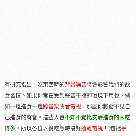
有研究指出，吃東西時的
背景噪音
將會影響我們的飲
食習慣。如果你常在
受到聲音干擾的環境
下用餐，例
如一邊進食一邊
聽音樂
或
看電視
，那麼你將聽不見自
己進食的聲音。這些人會
不知不覺比安靜進食的人吃
得多
。所以各位以後吃飯時最好
遠離電視
！
(包括
手