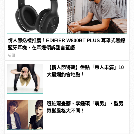
情人節送禮推薦！EDIFIER W800BT PLUS 耳罩式無線
藍牙耳機，在耳邊傾訴甜言蜜語
新聞
【情人節特輯】盤點「戀人未滿」10
大最爛約會地點！
班維蕭憂鬱、李鍾碩「萌男」，型男
捲髮風格大不同！