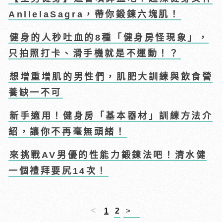
AnllelaSagra，帶你鍛鍊六塊肌！
健身的人秒吐血的8種「健身房怪現象」，
只拍照打卡、滑手機就是不運動！？
想增重增肌的男性們，肌肥大訓練與飲食營
養缺一不可
新手適用！健身房「基本器材」訓練方法介
紹，讓你不再毫無頭緒！
來挑戰AV男優的性能力鍛鍊法吧！清水健
一個禮拜要尻14次！
<
1
2
>