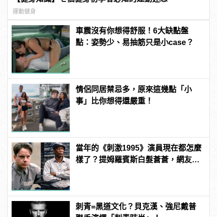
運動健身
車震沒有你想得舒服！6大缺點盤
點：姿勢少、易抽筋只是小case？
情侶同居禁忌多，原來這幾點「小
事」比你想得還嚴重！
當年的《刺激1995》演員現在都怎麼
樣了？提姆羅賓斯白髮蒼蒼，網友
驚：快認不出來！
刺青=黑道文化？貝克漢、強尼戴普