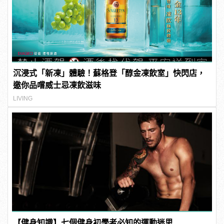
沉浸式「新凍」體驗！蘇格登「醇金凍飲室」快閃店，
邀你品嚐威士忌凍飲滋味
LIVING
【健身知識】七個健身初學者必知的運動迷思