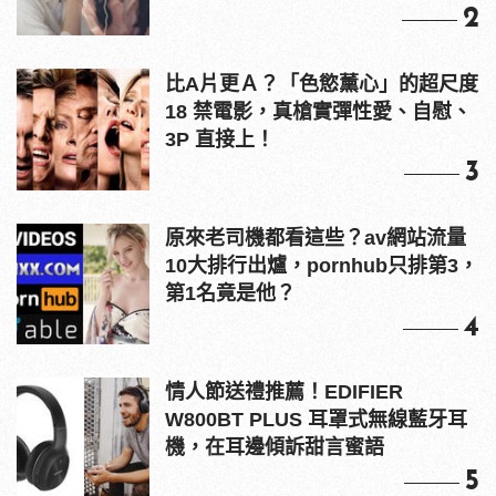
2
比A片更Ａ？「色慾薰心」的超尺度
18 禁電影，真槍實彈性愛、自慰、
3P 直接上！
3
原來老司機都看這些？av網站流量
10大排行出爐，pornhub只排第3，
第1名竟是他？
4
情人節送禮推薦！EDIFIER
W800BT PLUS 耳罩式無線藍牙耳
機，在耳邊傾訴甜言蜜語
5