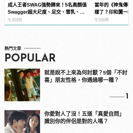
成人王者SWAG強勢歸來！5名高顏值
當年的《神鬼傳奇
Swagger超大尺度、足交、雪乳、粉
樣了？印和闐一樣
紅海鮮通通有，親自教你人與人的連
發福！
生活話題
生活話題
結！ | manfashion這樣變型男
熱門文章
POPULAR
就是說不上來為何討厭？5個「不討
喜」朋友性格，你遇過哪一種？
1
你愛對人了沒！五道「真愛自問」
識別你的伴侶是對的人嗎？