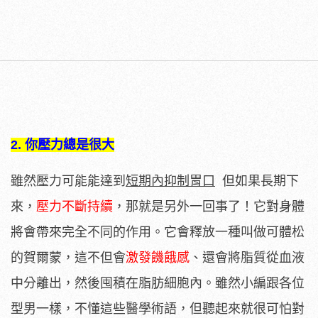
2. 你壓力總是很大
雖然壓力可能能達到
短期內抑制胃口
但如果長期下
來，
壓力不斷持續
，那就是另外一回事了！它對身體
將會帶來完全不同的作用。它會釋放一種叫做可體松
的賀爾蒙，這不但會
激發饑餓感
、還會將脂質從血液
中分離出，然後囤積在脂肪細胞內。雖然小編跟各位
型男一樣，不懂這些醫學術語，但聽起來就很可怕對