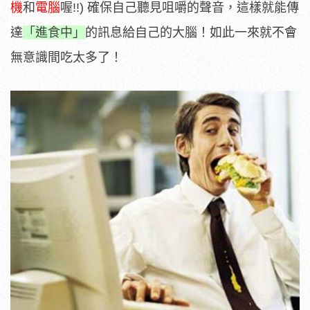
機
和
電腦
喔!!) 確保自己聽見咀嚼的聲音，這樣就能傳
達
「進食中」
的訊息給自己的大腦！如此一來就不會
無意識間吃太多了！