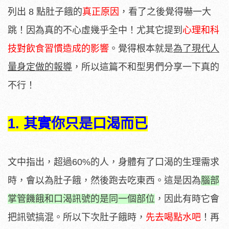
列出 8 點肚子餓的
真正
原因
，看了之後覺得嚇一大
跳！因為真的不心虛幾乎全中！尤其它提到
心理和科
技對飲食習慣造成的影響
。覺得根本就是
為了現代人
量身定做的報導
，所以這篇不和型男們分享一下真的
不行！
1. 其實你只是口渴而已
文中指出，超過60%的人，身體有了口渴的生理需求
時，會以為肚子餓，然後跑去吃東西。這是因為
腦部
掌管饑餓和口渴訊號的是同一個部位
，因此有時它會
把訊號搞混。所以下次肚子餓時，
先去喝點水吧
！再