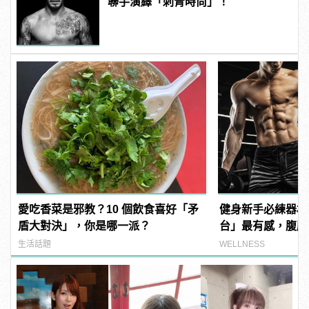
聯手演繹「刺青時尚」！
愛吃香菜是邪教？10 個飲食喜好「矛
健身新手必練器材
盾大對決」，你是哪一派？
台」最有感，腹肌
練！
生活話題
WELLNESS