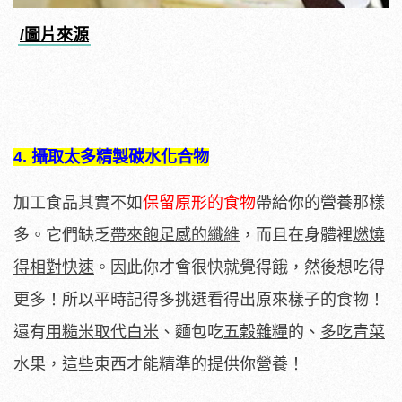
/圖片來源
4. 攝取太多精製碳水化合物
加工食品其實不如
保留原形的食物
帶給你的營養那樣
多。它們缺乏
帶來飽足感的纖維
，而且在身體裡
燃燒
得相對快速
。因此你才會很快就覺得餓，然後想吃得
更多！所以平時記得多挑選看得出原來樣子的食物！
還有
用糙米取代白米
、麵包吃
五穀雜糧
的、
多吃青菜
水果
，這些東西才能精準的提供你營養！