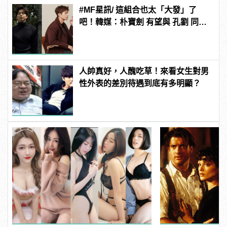
#MF星訊/ 這組合也太「大發」了
吧！韓媒：朴寶劍 有望與 孔劉 同框
合作新電影《徐福》！
人帥真好，人醜吃草！來看女生對男
性外表的差別待遇到底有多明顯？