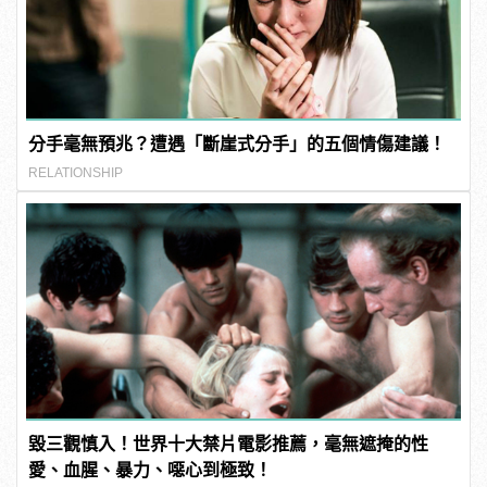
分手毫無預兆？遭遇「斷崖式分手」的五個情傷建議！
RELATIONSHIP
毀三觀慎入！世界十大禁片電影推薦，毫無遮掩的性
愛、血腥、暴力、噁心到極致！