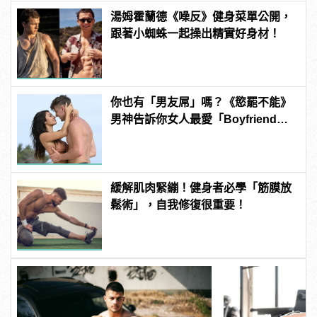
湯姆霍蘭德《噪反》健身菜單公開，
跟著小蜘蛛一起操出精實好身材！
你也有「男友屌」嗎？《慾罷不能》
男神告訴你女人最愛「Boyfriend
Dick」是啥？
緩解肌肉緊繃！健身者必學「筋膜放
鬆術」，自我修復很重要！