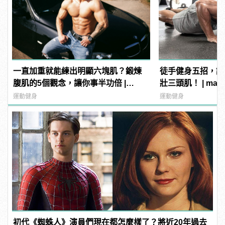
一直加重就能練出明顯六塊肌？鍛煉
徒手健身五招，讓
腹肌的5個觀念，讓你事半功倍 |
壯三頭肌！ | man
manfashion這樣變型男
運動健身
運動健身
初代《蜘蛛人》演員們現在都怎麼樣了？將近20年過去