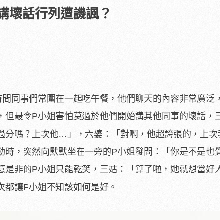
講壞話行列遭譏諷？
時間同事們常圍在一起吃午餐，他們聊天的內容非常廣泛
，但最令P小姐害怕莫過於他們開始講其他同事的壞話，
過分嗎？上次他…」，六婆：「對啊，他超誇張的，上次
勁時，突然向默默坐在一旁的P小姐發問：「你是不是也
惹是非的P小姐只能乾笑，三姑：「算了啦，她就想當好
次都讓P小姐不知該如何是好。