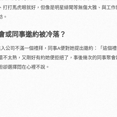
、打打馬虎眼就好，但像是明星緋聞等無傷大雅、與工作
妨。
會或同事邀約被冷落？
進入公司不滿一個禮拜，同事A便對她提出邀約：「這個
還不太熟，又剛好有約她便拒絕了，事後幾次的同事聚會
但卻選擇悶在心裡不說。