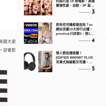
的超尺度 18 禁電影，真槍
實彈性愛、自慰、3P 直接
上！
3
原來老司機都看這些？av
網站流量10大排行出爐，
pornhub只排第3，第1名
竟是他？
4
來跟大家
，卻會影
情人節送禮推薦！
EDIFIER W800BT PLUS
耳罩式無線藍牙耳機，在
耳邊傾訴甜言蜜語
5