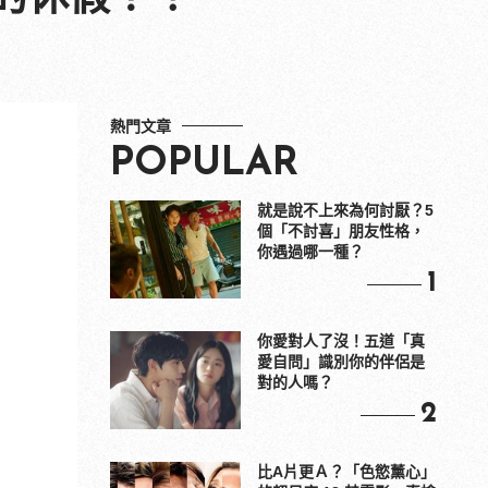
熱門文章
POPULAR
就是說不上來為何討厭？5
個「不討喜」朋友性格，
你遇過哪一種？
1
你愛對人了沒！五道「真
愛自問」識別你的伴侶是
對的人嗎？
2
比A片更Ａ？「色慾薰心」