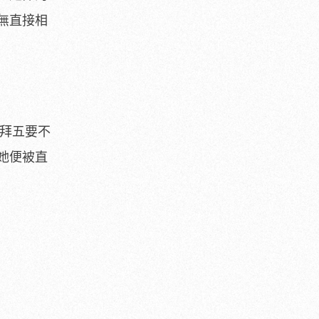
無直接相
禮拜五要不
她便被直