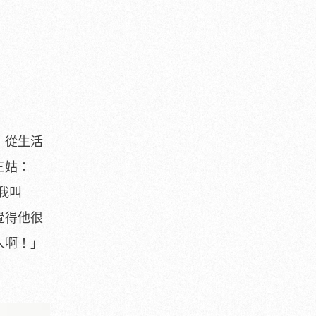
，從生活
三姑：
我叫
覺得他很
人啊！」