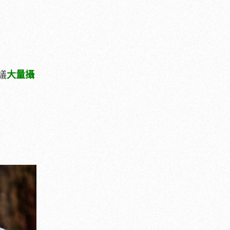
議
大量攝