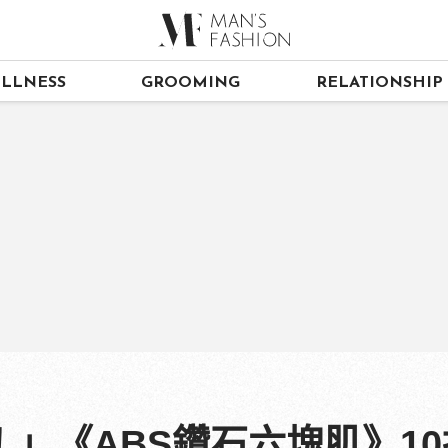
LLNESS
GROOMING
RELATIONSHIP
」《ABS鑽石六塊肌》1