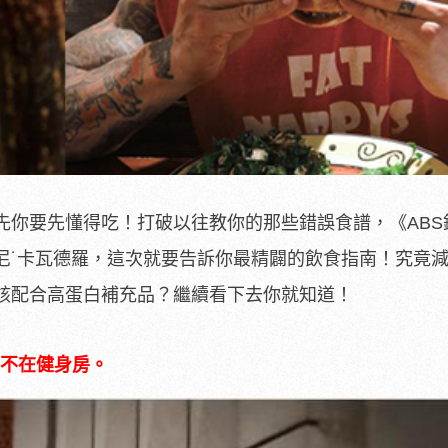
先你要先懂得吃！打破以往教你的那些錯誤食譜，《ABS
丹尼˙卡瓦德羅，這次就要告訴你最精闢的飲食指南！究竟
該配合高蛋白補充品？繼續看下去你就知道！
不在健身房。