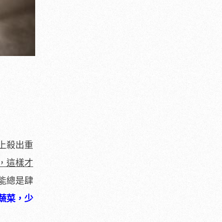
上殺出重
，這樣才
能總是肆
蔬菜，少