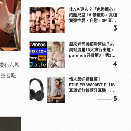
比A片更Ａ？「色慾薰心」
的超尺度 18 禁電影，真槍
實彈性愛、自慰、3P 直接
上！
3
原來老司機都看這些？av
網站流量10大排行出爐，
pornhub只排第3，第1名
竟是他？
4
鑽石六塊
減重者吃
情人節送禮推薦！
EDIFIER W800BT PLUS
耳罩式無線藍牙耳機，在
耳邊傾訴甜言蜜語
5