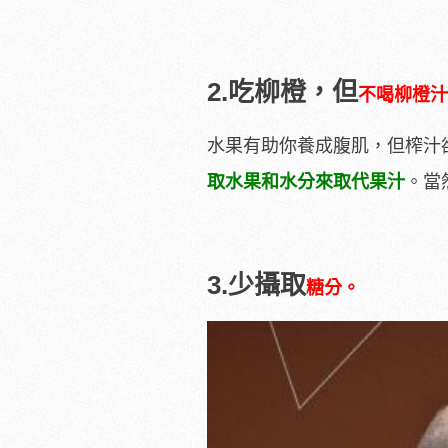
2.
吃柳橙，但
不喝柳橙汁
水果有助你養成腹肌，但榨汁
取水果和水分來取代果汁
。當
3.少攝取
糖分。