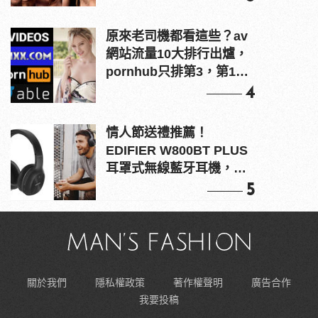
原來老司機都看這些？av
網站流量10大排行出爐，
pornhub只排第3，第1名
竟是他？
4
情人節送禮推薦！
EDIFIER W800BT PLUS
耳罩式無線藍牙耳機，在
耳邊傾訴甜言蜜語
5
關於我們
隱私權政策
著作權聲明
廣告合作
我要投稿