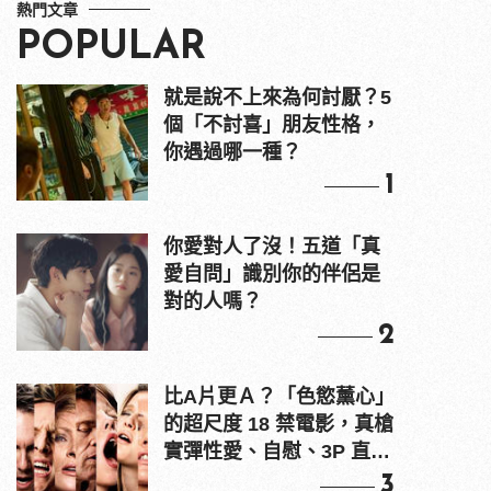
熱門文章
POPULAR
就是說不上來為何討厭？5
個「不討喜」朋友性格，
你遇過哪一種？
1
你愛對人了沒！五道「真
愛自問」識別你的伴侶是
對的人嗎？
2
比A片更Ａ？「色慾薰心」
的超尺度 18 禁電影，真槍
實彈性愛、自慰、3P 直接
上！
3