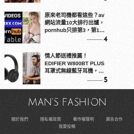
原來老司機都看這些？av
網站流量10大排行出爐，
pornhub只排第3，第1名
竟是他？
4
情人節送禮推薦！
EDIFIER W800BT PLUS
耳罩式無線藍牙耳機，在
耳邊傾訴甜言蜜語
5
關於我們
隱私權政策
著作權聲明
廣告合作
我要投稿