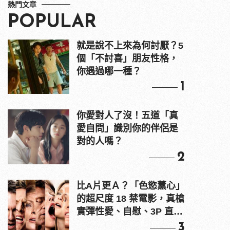
熱門文章
POPULAR
就是說不上來為何討厭？5
個「不討喜」朋友性格，
你遇過哪一種？
1
你愛對人了沒！五道「真
愛自問」識別你的伴侶是
對的人嗎？
2
比A片更Ａ？「色慾薰心」
的超尺度 18 禁電影，真槍
實彈性愛、自慰、3P 直接
上！
3