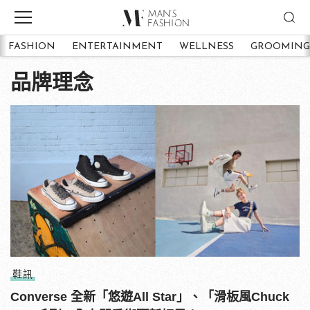
FASHION
ENTERTAINMENT
WELLNESS
GROOMING
品牌理念
鞋訊
Converse 全新「悠遊All Star」、「滑板風Chuck