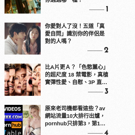
你遇過哪一種？
1
你愛對人了沒！五道「真
愛自問」識別你的伴侶是
對的人嗎？
2
比A片更Ａ？「色慾薰心」
的超尺度 18 禁電影，真槍
實彈性愛、自慰、3P 直接
上！
3
原來老司機都看這些？av
網站流量10大排行出爐，
pornhub只排第3，第1名
竟是他？
4