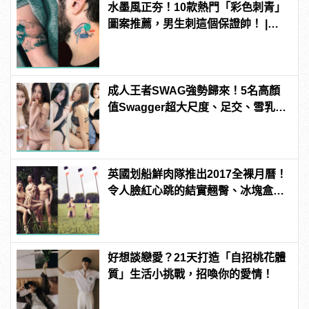
水墨風正夯！10款熱門「彩色刺青」
圖案推薦，男生刺這個保證帥！ |
manfashion這樣變型男
成人王者SWAG強勢歸來！5名高顏
值Swagger超大尺度、足交、雪乳、
粉紅海鮮通通有，親自教你人與人的
連結！ | manfashion這樣變型男
英國划船鮮肉隊推出2017全裸月曆！
令人臉紅心跳的結實翹臀、冰塊盒腹
肌通通盡收眼底
好想談戀愛？21天打造「自招桃花體
質」生活小挑戰，招喚你的愛情！