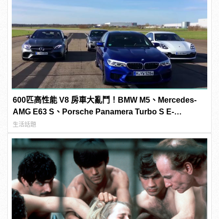
600匹高性能 V8 房車大亂鬥！BMW M5、Mercedes-
AMG E63 S、Porsche Panamera Turbo S E-
Hybrid、Cadillac CTS-V「0-300km/h」加速對決
生活話題