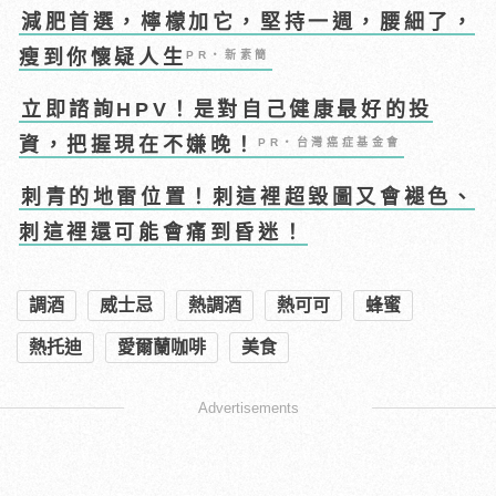
減肥首選，檸檬加它，堅持一週，腰細了，
瘦到你懷疑人生
PR・新素簡
立即諮詢HPV！是對自己健康最好的投
資，把握現在不嫌晚！
PR・台灣癌症基金會
刺青的地雷位置！刺這裡超毀圖又會褪色、
刺這裡還可能會痛到昏迷！
調酒
威士忌
熱調酒
熱可可
蜂蜜
熱托迪
愛爾蘭咖啡
美食
Advertisements