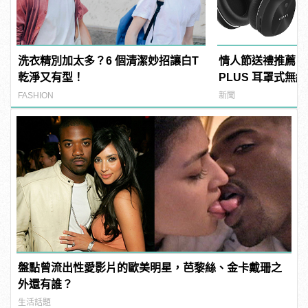
洗衣精別加太多？6 個清潔妙招讓白T
情人節送禮推薦！EDI
乾淨又有型！
PLUS 耳罩式無
傾訴甜言蜜語
FASHION
新聞
盤點曾流出性愛影片的歐美明星，芭黎絲、金卡戴珊之
外還有誰？
生活話題