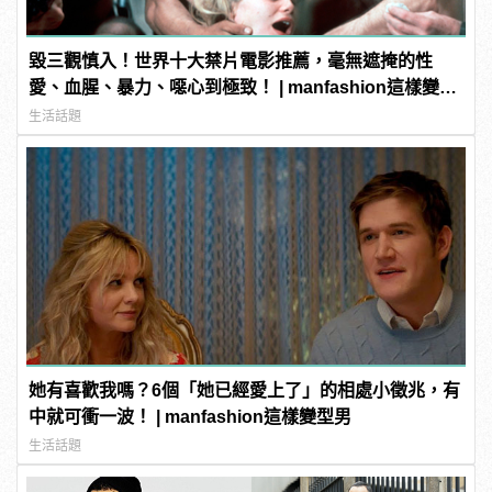
毀三觀慎入！世界十大禁片電影推薦，毫無遮掩的性
愛、血腥、暴力、噁心到極致！ | manfashion這樣變型
男
生活話題
她有喜歡我嗎？6個「她已經愛上了」的相處小徵兆，有
中就可衝一波！ | manfashion這樣變型男
生活話題