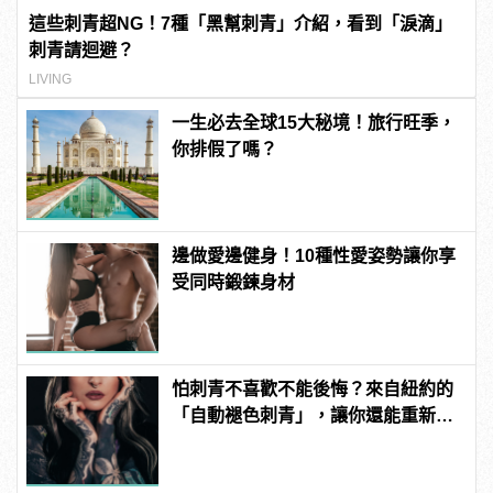
這些刺青超NG！7種「黑幫刺青」介紹，看到「淚滴」
刺青請迴避？
LIVING
一生必去全球15大秘境！旅行旺季，
你排假了嗎？
邊做愛邊健身！10種性愛姿勢讓你享
受同時鍛鍊身材
怕刺青不喜歡不能後悔？來自紐約的
「自動褪色刺青」，讓你還能重新來
過 | manfashion這樣變型男