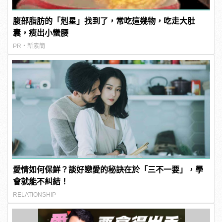
腹部脂肪的「剋星」找到了，常吃這幾物，吃走大肚
囊，瘦出小蠻腰
PR・新素簡
愛情如何保鮮？談好戀愛的秘訣在於「三不一要」，學
會就能不糾結！
RELATIONSHIP