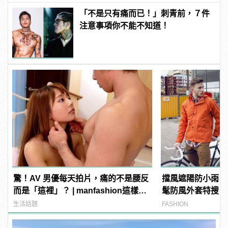
「不是只有痛而已！」刺青前，７件
注意事項你不能不知道！
驚！AV 男優每天拍片，痛的不是腰反
擋風遮陽防小雨！
而是「這裡」？ | manfashion這樣變
髦防風外套特搜
型男
生活話題
FASHION