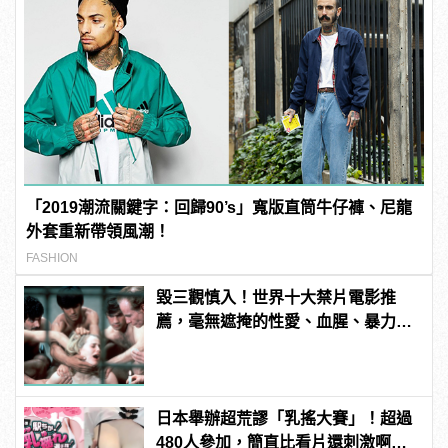
「2019潮流關鍵字：回歸90’s」寬版直筒牛仔褲、尼龍
外套重新帶領風潮！
FASHION
毀三觀慎入！世界十大禁片電影推
薦，毫無遮掩的性愛、血腥、暴力、
噁心到極致！
日本舉辦超荒謬「乳搖大賽」！超過
480人參加，簡直比看片還刺激啊！ |