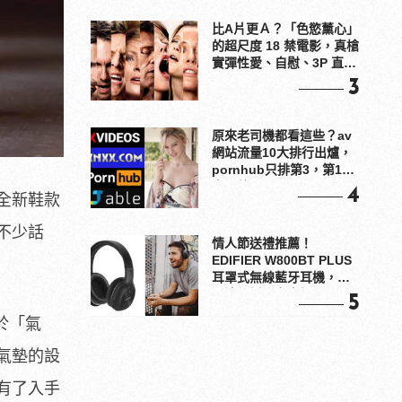
比A片更Ａ？「色慾薰心」
的超尺度 18 禁電影，真槍
實彈性愛、自慰、3P 直接
上！
3
原來老司機都看這些？av
網站流量10大排行出爐，
pornhub只排第3，第1名
竟是他？
4
全新鞋款
添不少話
情人節送禮推薦！
EDIFIER W800BT PLUS
耳罩式無線藍牙耳機，在
耳邊傾訴甜言蜜語
5
對於「氣
氣墊的設
有了入手