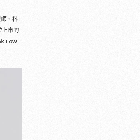
工程師、科
並上市的
nk Low