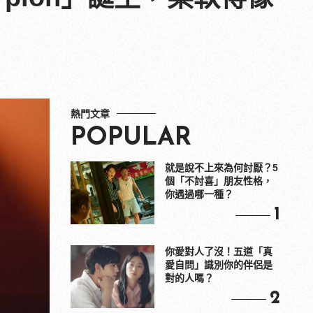
熱門文章
POPULAR
就是說不上來為何討厭？5
個「不討喜」朋友性格，
你遇過哪一種？
1
你愛對人了沒！五道「真
愛自問」識別你的伴侶是
對的人嗎？
2