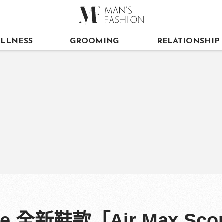
LLNESS
GROOMING
RELATIONSHIP
 全新鞋款「Air Max Sc