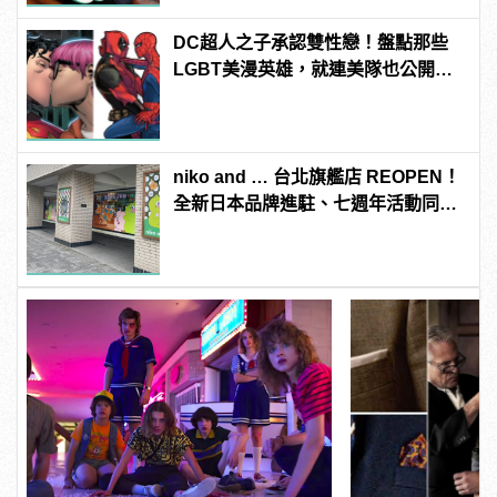
DC超人之子承認雙性戀！盤點那些
LGBT美漫英雄，就連美隊也公開出
櫃？ | manfashion這樣變型男
niko and … 台北旗艦店 REOPEN！
全新日本品牌進駐、七週年活動同步
開跑