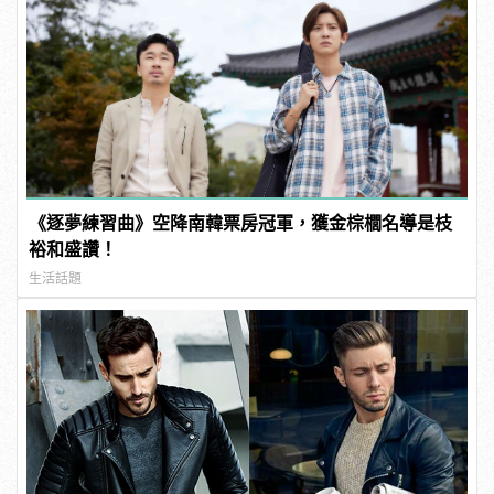
《逐夢練習曲》空降南韓票房冠軍，獲金棕櫚名導是枝
裕和盛讚！
生活話題