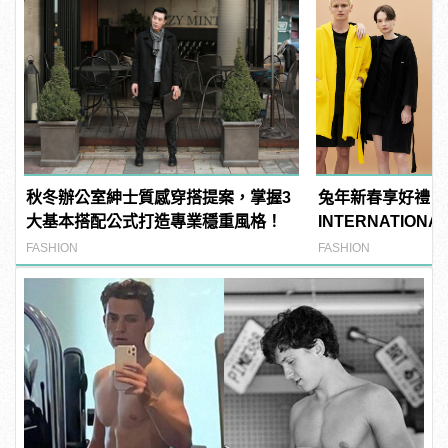
秋冬辦公室紳士質感穿搭提案，掌握3
兔年新春享好禮！P
大基本搭配公式打造專業穩重風格！
INTERNATIO
邀您一起奔赴自由
FASHION
FASHION