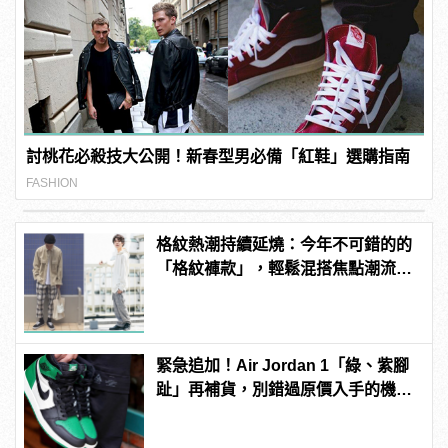
討桃花必殺技大公開！新春型男必備「紅鞋」選購指南
FASHION
格紋熱潮持續延燒：今年不可錯的的
「格紋褲款」，輕鬆混搭焦點潮流氣
息
緊急追加！Air Jordan 1「綠、紫腳
趾」再補貨，別錯過原價入手的機
會！