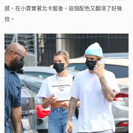
感，在小賈實著北卡藍後，這個配色又翻漲了好幾
倍。