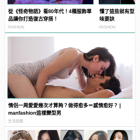
從《怪奇物語》看80年代！4種服飾單
懂了這些就有型！
品讓你打造復古穿搭！
味要訣
FASHION
FASHION
情侶一周愛愛幾次才算夠？做得愈多＝感情愈好？ |
manfashion這樣變型男
生活話題