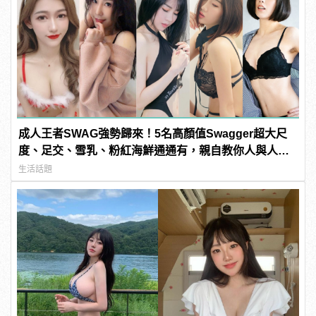
成人王者SWAG強勢歸來！5名高顏值Swagger超大尺
度、足交、雪乳、粉紅海鮮通通有，親自教你人與人的
連結！ | manfashion這樣變型男
生活話題