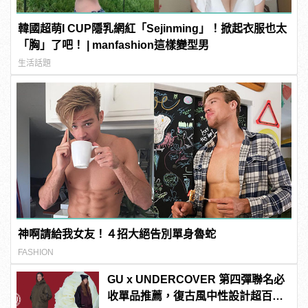
韓國超萌I CUP隱乳網紅「Sejinming」！掀起衣服也太
「胸」了吧！ | manfashion這樣變型男
生活話題
神啊請給我女友！４招大絕告別單身魯蛇
FASHION
GU x UNDERCOVER 第四彈聯名必
收單品推薦，復古風中性設計超百