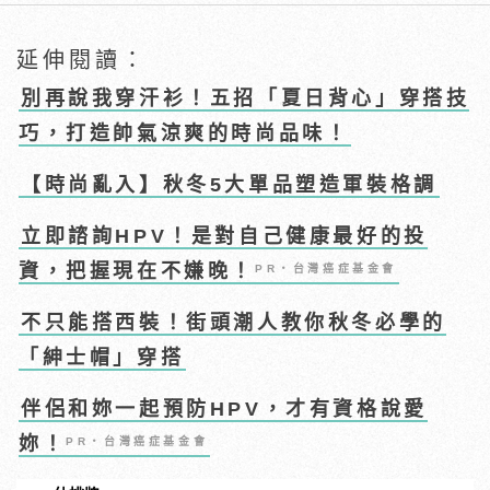
延伸閱讀：
別再說我穿汗衫！五招「夏日背心」穿搭技
巧，打造帥氣涼爽的時尚品味！
【時尚亂入】秋冬5大單品塑造軍裝格調
立即諮詢HPV！是對自己健康最好的投
資，把握現在不嫌晚！
PR・台灣癌症基金會
不只能搭西裝！街頭潮人教你秋冬必學的
「紳士帽」穿搭
伴侶和妳一起預防HPV，才有資格說愛
妳！
PR・台灣癌症基金會