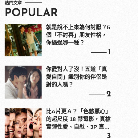
熱門文章
POPULAR
就是說不上來為何討厭？5
個「不討喜」朋友性格，
你遇過哪一種？
1
你愛對人了沒！五道「真
愛自問」識別你的伴侶是
對的人嗎？
2
比A片更Ａ？「色慾薰心」
的超尺度 18 禁電影，真槍
實彈性愛、自慰、3P 直接
上！
3