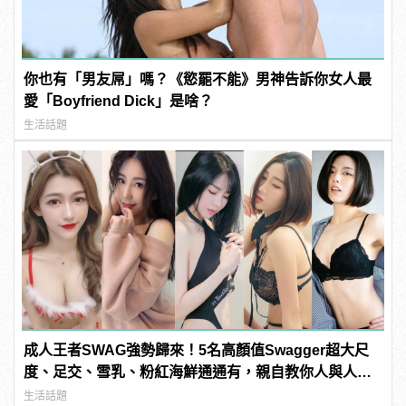
你也有「男友屌」嗎？《慾罷不能》男神告訴你女人最
愛「Boyfriend Dick」是啥？
生活話題
成人王者SWAG強勢歸來！5名高顏值Swagger超大尺
度、足交、雪乳、粉紅海鮮通通有，親自教你人與人的
連結！ | manfashion這樣變型男
生活話題