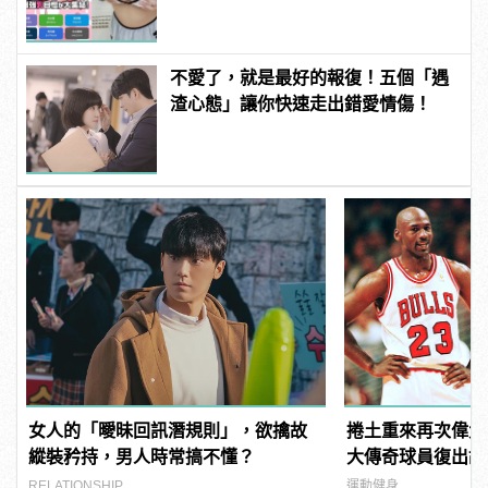
不愛了，就是最好的報復！五個「遇
渣心態」讓你快速走出錯愛情傷！
女人的「曖昧回訊潛規則」，欲擒故
捲土重來再次偉大
縱裝矜持，男人時常搞不懂？
大傳奇球員復出故
RELATIONSHIP
運動健身