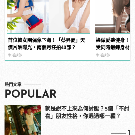
首位韓女團偶像下海！「蔡昇夏」天
邊做愛邊健身！1
價片酬曝光，兩個月狂拍40部？
受同時鍛鍊身材
生活話題
生活話題
熱門文章
POPULAR
就是說不上來為何討厭？5個「不討
喜」朋友性格，你遇過哪一種？
1