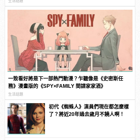
男
生活話題
一致看好將是下一部熱門動漫？乍聽像是《史密斯任
務》漫畫版的《SPY×FAMILY 間諜家家酒》
生活話題
初代《蜘蛛人》演員們現在都怎麼樣
了？將近20年過去歲月不饒人啊！