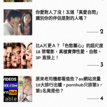
你愛對人了沒！五道「真愛自問」
識別你的伴侶是對的人嗎？
2
比A片更Ａ？「色慾薰心」的超尺度
18 禁電影，真槍實彈性愛、自慰、
3P 直接上！
3
原來老司機都看這些？av網站流量
10大排行出爐，pornhub只排第3，
第1名竟是他？
4