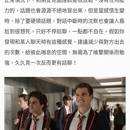
正常情況下，和朋友見面應該是很放鬆、沒有任何壓
力的，話題也會源源不絕地冒出來，但是當感情生變
時，除了要硬擠話題，對話中斷時的沈默也會讓人尷
尬到很想死，只好不停尬聊，一點都不自在。假如你
發現和某人聊天時有這種感覺，建議減少與對方出去
的次數，給彼此喘息的空間，無需為了維繫關係而勉
強，久久見一次反而更有話聊！