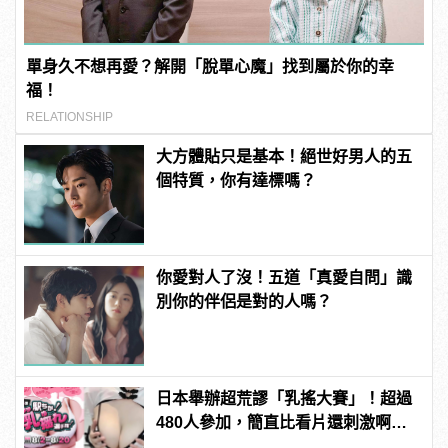
單身久不想再愛？解開「脫單心魔」找到屬於你的幸
福！
RELATIONSHIP
大方體貼只是基本！絕世好男人的五
個特質，你有達標嗎？
你愛對人了沒！五道「真愛自問」識
別你的伴侶是對的人嗎？
日本舉辦超荒謬「乳搖大賽」！超過
480人參加，簡直比看片還刺激啊！ |
manfashion這樣變型男