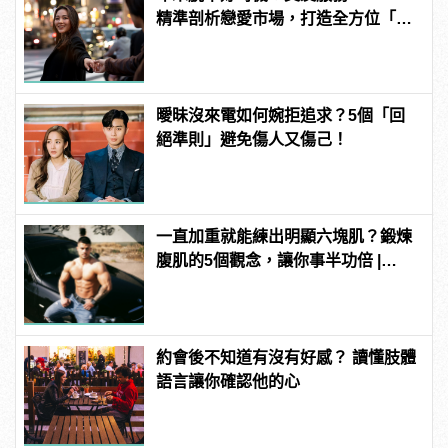
精準剖析戀愛市場，打造全方位「情
感專家」
曖昧沒來電如何婉拒追求？5個「回
絕準則」避免傷人又傷己！
一直加重就能練出明顯六塊肌？鍛煉
腹肌的5個觀念，讓你事半功倍 |
manfashion這樣變型男
約會後不知道有沒有好感？ 讀懂肢體
語言讓你確認他的心