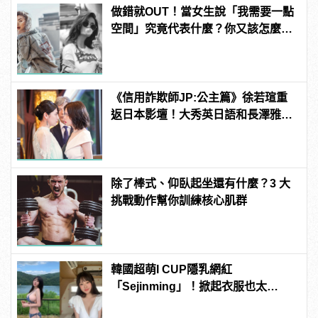
做錯就OUT！當女生說「我需要一點
空間」究竟代表什麼？你又該怎麼
做？
《信用詐欺師JP:公主篇》徐若瑄重
返日本影壇！大秀英日語和長澤雅美
演技美貌大對決
除了棒式、仰臥起坐還有什麼？3 大
挑戰動作幫你訓練核心肌群
韓國超萌I CUP隱乳網紅
「Sejinming」！掀起衣服也太
「胸」了吧！ | manfashion這樣變型