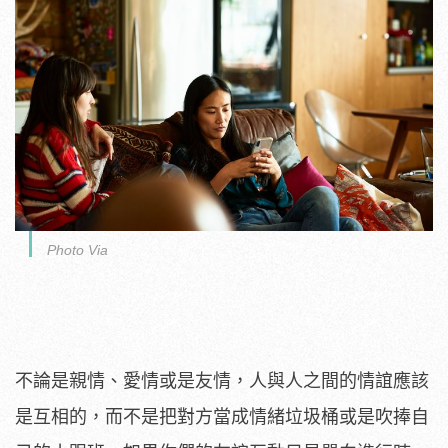
Photo Via
不論是親情、愛情或是友情，人與人之間的情誼應該
是互相的，而不是把對方當成情緒垃圾桶或是吹捧自