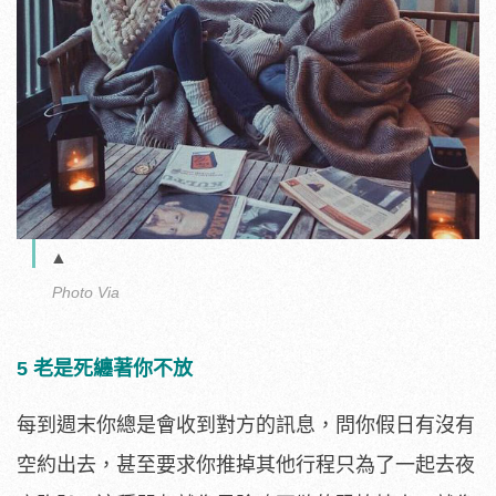
▲
Photo Via
5 老是死纏著你不放
每到週末你總是會收到對方的訊息，問你假日有沒有
空約出去，甚至要求你推掉其他行程只為了一起去夜