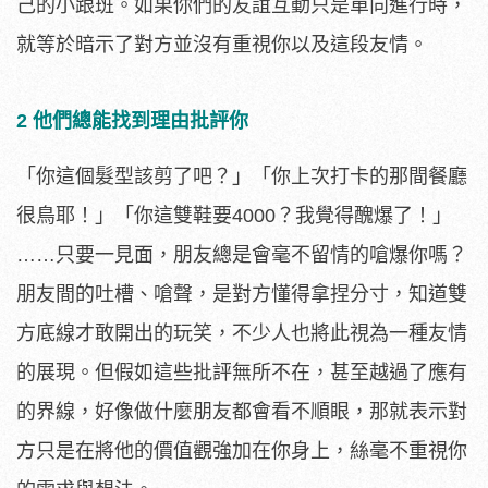
己的小跟班。如果你們的友誼互動只是單向進行時，
就等於暗示了對方並沒有重視你以及這段友情。
2 他們總能找到理由批評你
「你這個髮型該剪了吧？」「你上次打卡的那間餐廳
很鳥耶！」「你這雙鞋要4000？我覺得醜爆了！」
……只要一見面，朋友總是會毫不留情的嗆爆你嗎？
朋友間的吐槽、嗆聲，是對方懂得拿捏分寸，知道雙
方底線才敢開出的玩笑，不少人也將此視為一種友情
的展現。但假如這些批評無所不在，甚至越過了應有
的界線，好像做什麼朋友都會看不順眼，那就表示對
方只是在將他的價值觀強加在你身上，絲毫不重視你