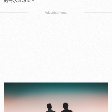
的需求與想法。
Advertisements