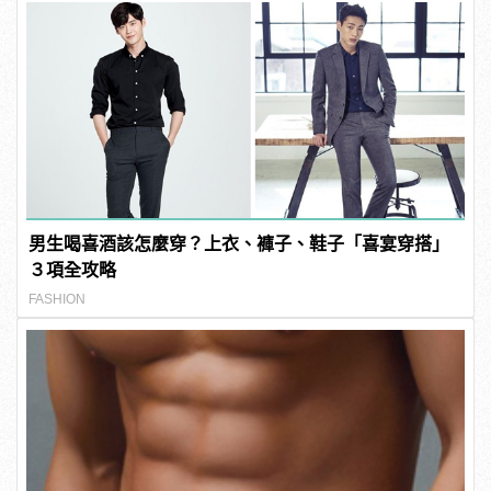
男生喝喜酒該怎麼穿？上衣、褲子、鞋子「喜宴穿搭」
３項全攻略
FASHION