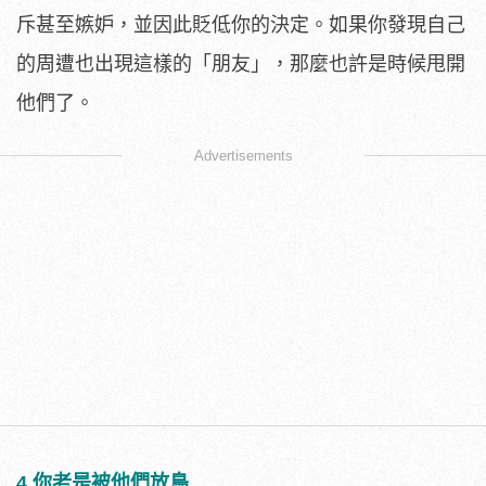
斥甚至嫉妒，並因此貶低你的決定。如果你發現自己
的周遭也出現這樣的「朋友」，那麼也許是時候甩開
他們了。
Advertisements
4 你老是被他們放鳥