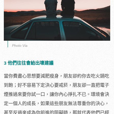
Photo Via
3 他們往往會給出壞建議
當你費盡心思想要減肥瘦身，朋友卻約你去吃火鍋吃
到飽；好不容易下定決心要戒菸，朋友卻一直把電子
煙推過來要你試一口，讓你內心掙扎不已。環境會決
定一個人的成長，如果這些朋友無法尊重你的決心，
甚至反過來成為你前進的阻礙時，那就代表他們已經