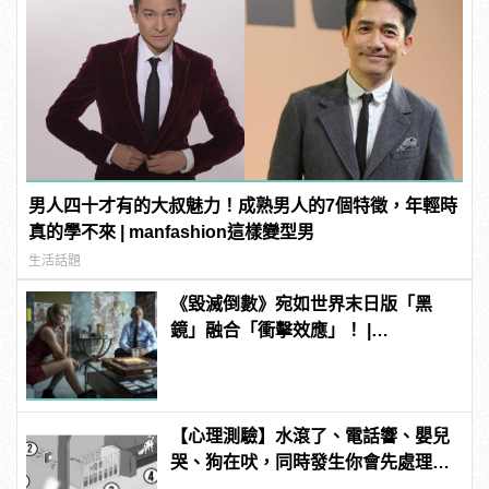
男人四十才有的大叔魅力！成熟男人的7個特徵，年輕時
真的學不來 | manfashion這樣變型男
生活話題
《毀滅倒數》宛如世界末日版「黑
鏡」融合「衝擊效應」！ |
manfashion這樣變型男
【心理測驗】水滾了、電話響、嬰兒
哭、狗在吠，同時發生你會先處理哪
件事？ | manfashion這樣變型男