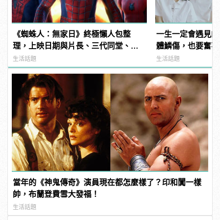
《蜘蛛人：無家日》終極懶人包整
一生一定會遇見的
理，上映日期與片長、三代同堂、湯
體鱗傷，也要奮不
姆霍蘭德去向......
生活話題
生活話題
當年的《神鬼傳奇》演員現在都怎麼樣了？印和闐一樣
帥，布蘭登費雪大發福！
生活話題