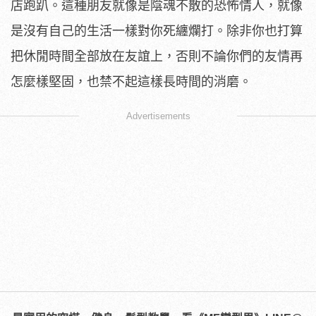
店跑趴。這種朋友就像是陰魂不散的恐怖情人，就像
是沒有自己的生活一樣對你死纏爛打。除非你也打算
把休閒時間全部放在友誼上，否則不論你們的友情再
怎麼樣堅固，也禁不起這樣長時間的消磨。
Advertisements