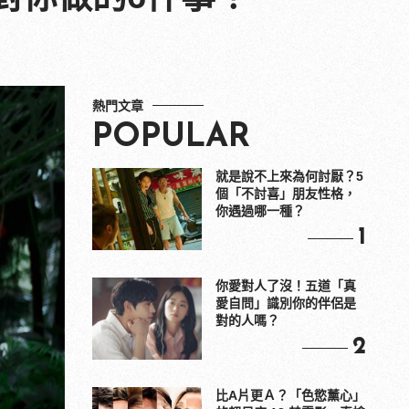
熱門文章
POPULAR
就是說不上來為何討厭？5
個「不討喜」朋友性格，
你遇過哪一種？
1
你愛對人了沒！五道「真
愛自問」識別你的伴侶是
對的人嗎？
2
比A片更Ａ？「色慾薰心」