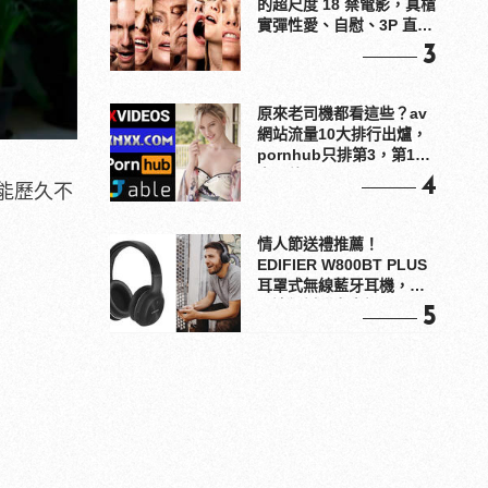
的超尺度 18 禁電影，真槍
實彈性愛、自慰、3P 直接
上！
3
原來老司機都看這些？av
網站流量10大排行出爐，
pornhub只排第3，第1名
竟是他？
4
能歷久不
情人節送禮推薦！
EDIFIER W800BT PLUS
耳罩式無線藍牙耳機，在
耳邊傾訴甜言蜜語
5