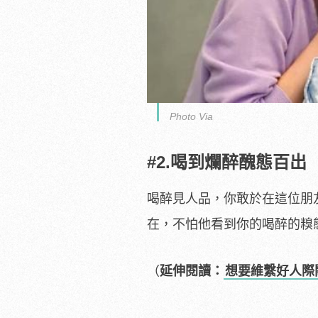
Photo Via
#2.喝到爛醉醜態百出
喝醉見人品，你敢於在這位朋
在，不怕他看到你的喝醉的糗
（
延伸閱讀：
想要維繫好人際