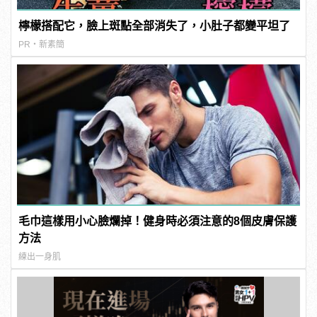
檸檬搭配它，臉上斑點全部消失了，小肚子都變平坦了
PR・新素簡
毛巾這樣用小心臉爛掉！健身時必須注意的8個皮膚保護
方法
練出一身肌