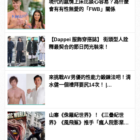
現代的感情上床比談心容易？為什麼
會有有性無愛的「FWB」關係
【Dappei 服飾穿搭誌】 街頭型人詮
釋最契合的節日閃光裝束！
來挑戰AV男優的性能力鍛鍊法吧！清
水健一個禮拜要尻14次！ |
manfashion這樣變型男
山寨《侏羅紀世界》！《三疊紀世
界》《風飛鯊》推手「瘋人院影業」
如何片片賺錢？