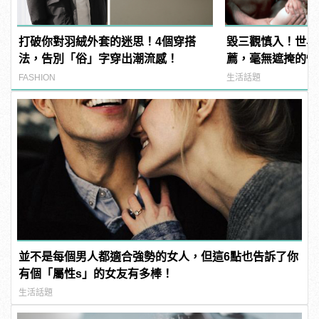
打破你對羽絨外套的迷思！4個穿搭
毀三觀慎入！世界
法，告別「俗」字穿出潮流感！
薦，毫無遮掩的性
噁心到極致！ | ma
FASHION
生活話題
男
並不是每個男人都適合強勢的女人，但這6點也告訴了你
有個「屬性s」的女友有多棒！
生活話題