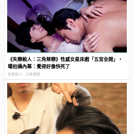
《失戀殺人：三角禁戀》性感女星床戲「五官全開」，
曝拍攝內幕：覺得好像快死了
失戀殺人：三角禁戀