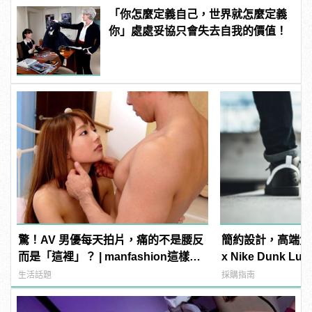
「你怎麼定義自己，世界就怎麼定義
你」處處妥協只會失去自我的價值！
驚！AV 男優每天拍片，痛的不是腰反
簡約設計，高端質感！R
而是「這裡」？ | manfashion這樣變
x Nike Dunk L
型男
式上陣
生活話題
採購指南