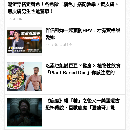
潮流穿搭定番色！各色階「橘色」搭配教學，黃皮膚、
黑皮膚男生也能駕馭！
FASHION
伴侶和妳一起預防HPV，才有資格說
愛妳！
PR・台灣癌症基金會
吃素也能變巨巨？健身 X 植物性飲食
「Plant-Based Diet」你該注意的4
件事
《鹿魔》繼「牠」之後又一美國遠古
恐怖傳說，巨獸鹿魔「溫迪哥」驚嚇
現身！ | manfashion這樣變型男