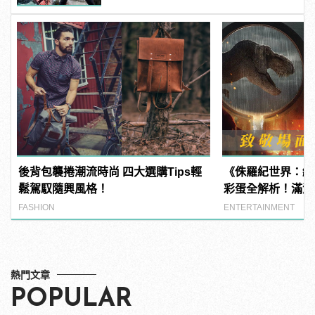
後背包襲捲潮流時尚 四大選購Tips輕
《侏羅紀世界：統
鬆駕馭隨興風格！
彩蛋全解析！滿滿
影迷才看得懂！
FASHION
ENTERTAINMENT
熱門文章
POPULAR