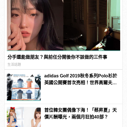
分手還能做朋友？與前任分開後你不該做的三件事
生活話題
adidas Golf 2019秋冬系列Polo衫於
英國公開賽首次亮相！世界高爾夫好
手都穿這個
首位韓女團偶像下海！「蔡昇夏」天
價片酬曝光，兩個月狂拍40部？