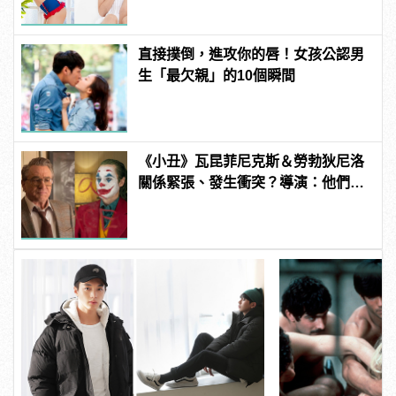
直接撲倒，進攻你的唇！女孩公認男
生「最欠親」的10個瞬間
《小丑》瓦昆菲尼克斯＆勞勃狄尼洛
關係緊張、發生衝突？導演：他們在
戲外從不交談