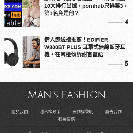
10大排行出爐，pornhub只排第3，
第1名竟是他？
4
情人節送禮推薦！EDIFIER
W800BT PLUS 耳罩式無線藍牙耳
機，在耳邊傾訴甜言蜜語
5
關於我們
隱私權政策
著作權聲明
廣告合作
我要投稿