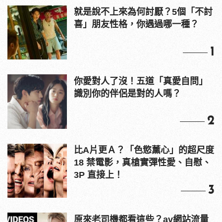
就是說不上來為何討厭？5個「不討
喜」朋友性格，你遇過哪一種？
1
你愛對人了沒！五道「真愛自問」
識別你的伴侶是對的人嗎？
2
比A片更Ａ？「色慾薰心」的超尺度
18 禁電影，真槍實彈性愛、自慰、
3P 直接上！
3
原來老司機都看這些？av網站流量