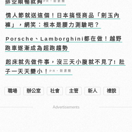
排空順暢就夠
PR・新素簡
情人節就送這個！日本搞怪商品「劍玉內
褲」，網笑：根本是腰力測驗吧？
Porsche、Lamborghini都在做！越野
跑車逐漸成為超跑趨勢
起床就先做件事，沒三天小腹就不見了! 肚
子一天天變小！
PR・新素簡
職場
辦公室
社會
主管
新人
禮貌
Advertisements