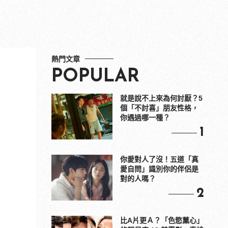
熱門文章
POPULAR
就是說不上來為何討厭？5
個「不討喜」朋友性格，
你遇過哪一種？
1
你愛對人了沒！五道「真
愛自問」識別你的伴侶是
對的人嗎？
2
比A片更Ａ？「色慾薰心」