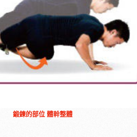
鍛鍊的部位
體幹整體