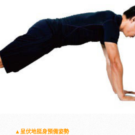
▲呈伏地挺身預備姿勢