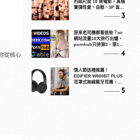
的超尺度 18 禁電影，真槍
實彈性愛、自慰、3P 直接
上！
3
原來老司機都看這些？av
網站流量10大排行出爐，
pornhub只排第3，第1名
竟是他？
4
你從核心
情人節送禮推薦！
EDIFIER W800BT PLUS
耳罩式無線藍牙耳機，在
耳邊傾訴甜言蜜語
5