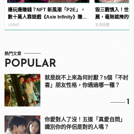
邊玩邊賺錢？NFT 新風潮「P2E」，
毀三觀慎入！世界
數十萬人靠遊戲《Axie Infinity》賺生
薦，毫無遮掩的性
活費！？
噁心到極致！
LIVING
生活話題
熱門文章
POPULAR
就是說不上來為何討厭？5個「不討
喜」朋友性格，你遇過哪一種？
1
你愛對人了沒！五道「真愛自問」
識別你的伴侶是對的人嗎？