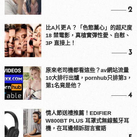
2
比A片更Ａ？「色慾薰心」的超尺度
18 禁電影，真槍實彈性愛、自慰、
3P 直接上！
3
原來老司機都看這些？av網站流量
10大排行出爐，pornhub只排第3，
第1名竟是他？
4
情人節送禮推薦！EDIFIER
W800BT PLUS 耳罩式無線藍牙耳
機，在耳邊傾訴甜言蜜語