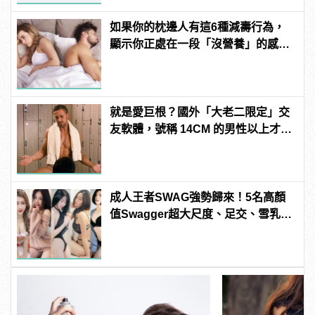
如果你的枕邊人有這6種減壽行為，
顯示你正處在一段「沒營養」的感情
中！快逃啊！
就是愛巨根？國外「大老二限定」交
友軟體，號稱 14CM 的男性以上才給
過？
成人王者SWAG強勢歸來！5名高顏
值Swagger超大尺度、足交、雪乳、
粉紅海鮮通通有，親自教你人與人的
連結！ | manfashion這樣變型男