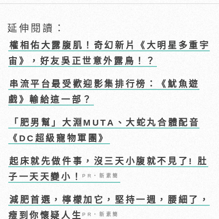
延伸閱讀：
權相佑大露腹肌！奇幻新片《大明星多重宇
宙》，好友吳正世意外露鳥！？
串流平台最受歡迎影集排行榜：《魷魚遊
戲》輸給這一部？
「肥男幫」大淵MUTA、大蛇丸合體配音
《DC超級寵物軍團》
起床就先做件事，沒三天小腹就不見了! 肚
子一天天變小！
PR・新素簡
減肥首選，檸檬加它，堅持一週，腰細了，
瘦到你懷疑人生
PR・新素簡