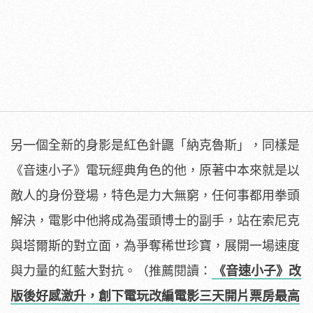
另一個全新的身影是紅色針鼴「納克魯斯」，同樣是
《音速小子》電玩經典角色的他，原著中本來就是以
敵人的身份登場，特色是力大無窮，任何事都用拳頭
解決，電影中他將成為蛋頭博士的副手，站在索尼克
與塔爾斯的對立面，為爭奪稀世珍寶，展開一場速度
與力量的紅藍大對抗。（推薦閱讀：
《音速小子》改
版後好感激升，創下電玩改編電影三天開片票房最高