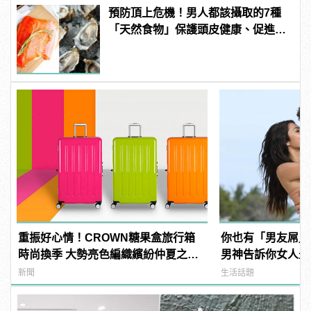
預防頂上危機！男人都該攝取的7種
「天然食物」保護頭皮健康、促進生
髮！
重振好心情！CROWN糖果盒旅行箱
你也有「男友屌」
時尚換季 大勢亮色編織繽紛仲夏之
男神告訴你女人最愛「
夢！
Dick」是啥？
新聞
生活話題