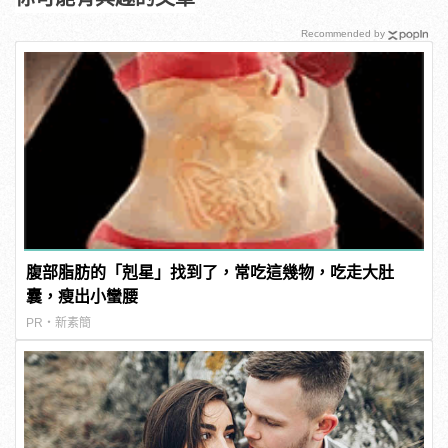
Recommended by
腹部脂肪的「剋星」找到了，常吃這幾物，吃走大肚
囊，瘦出小蠻腰
PR・新素簡