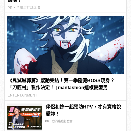
嫌晚！
PR・台灣癌症基金會
《鬼滅遊郭篇》感動完結！第一季隱藏BOSS現身？
「刀匠村」製作決定！ | manfashion這樣變型男
ENTERTAINMENT
伴侶和妳一起預防HPV，才有資格說
愛妳！
PR・台灣癌症基金會