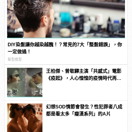
DIY染髮讓你越染越醜！？常見的7大「整髮錯誤」，你
一定做過！
髮型造型
王柏傑、曾敬驊主演「共感式」電影
《疫起》，人心惶惶的疫情時代再度
上演！
幻想SOD情節會發生？性犯罪者八成
都是看太多「癡漢系列」的A片