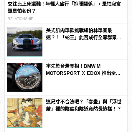
交往比上床還難！年輕人盛行「抱睡關係」，是怕寂寞
還是怕名份？
RELATIONSHIP
美式肌肉車欲挑戰紐柏林單圈最
速？！「蛇王」能否成行全靠群眾募
資！
率先於台灣亮相！BMW M
MOTORSPORT Ｘ EDOX 推出全新
配色聯名腕錶
這尺寸不合法吧？「春畫」與「浮世
繪」裡的陰莖和陰道竟然長這樣！？