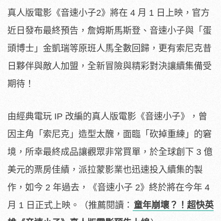
真人版電影《音速小子2》將在 4 月 1 日上映，官方
近日發布最終預告，詹姆斯馬斯登、音速小子與「蛋
頭博士」金凱瑞等原班人馬全數回歸，更有索尼克昔
日夥伴與敵人加盟，全新冒險與精彩對決讓續集備受
期待！
由經典電玩 IP 改編的真人版電影《音速小子》，曾
因主角「索尼克」造型太醜，面臨「砍掉重練」的窘
境，所幸最終成品讓觀眾非常買單，於全球創下 3 億
美元的票房佳績，派拉蒙影業也迅速投入續集的製
作，如今 2 年過去，《音速小子 2》終於將在今年 4
月 1 日正式上映。（推薦閱讀：
童年崩壞？！超快英