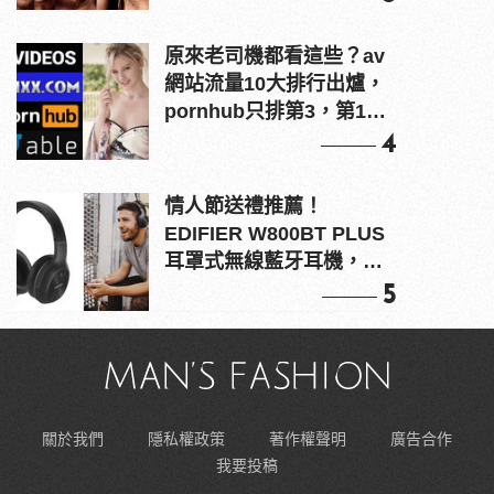
原來老司機都看這些？av
網站流量10大排行出爐，
pornhub只排第3，第1名
竟是他？
4
情人節送禮推薦！
EDIFIER W800BT PLUS
耳罩式無線藍牙耳機，在
耳邊傾訴甜言蜜語
5
關於我們
隱私權政策
著作權聲明
廣告合作
我要投稿