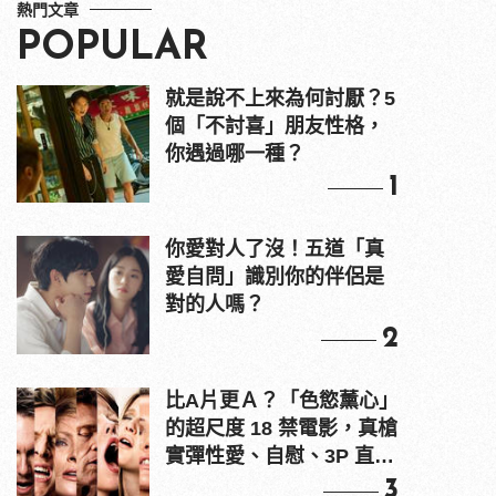
熱門文章
POPULAR
就是說不上來為何討厭？5
個「不討喜」朋友性格，
你遇過哪一種？
1
你愛對人了沒！五道「真
愛自問」識別你的伴侶是
對的人嗎？
2
比A片更Ａ？「色慾薰心」
的超尺度 18 禁電影，真槍
實彈性愛、自慰、3P 直接
上！
3