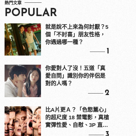
熱門文章
POPULAR
就是說不上來為何討厭？5
個「不討喜」朋友性格，
你遇過哪一種？
1
你愛對人了沒！五道「真
愛自問」識別你的伴侶是
對的人嗎？
2
比A片更Ａ？「色慾薰心」
的超尺度 18 禁電影，真槍
實彈性愛、自慰、3P 直接
上！
3