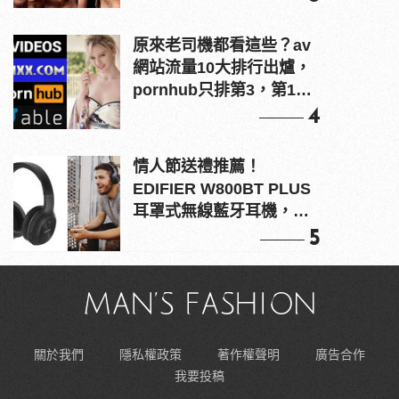
原來老司機都看這些？av
網站流量10大排行出爐，
pornhub只排第3，第1名
竟是他？
4
情人節送禮推薦！
EDIFIER W800BT PLUS
耳罩式無線藍牙耳機，在
耳邊傾訴甜言蜜語
5
關於我們
隱私權政策
著作權聲明
廣告合作
我要投稿