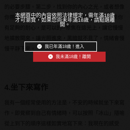
的必要步驟。第二步，找到你的內心之光，或者想像
本網頁中的內容依照法律規定，需年滿18歲
你帶進來一束光，哪怕它開始的時候很微弱─如果你
才可瀏覽，如果您尚未年滿18歲，請點選離
開。
有足夠的耐心，是可以的─聚焦在這光上，讓它慢慢
地擴散開來。讓光照進來，黑暗就不見了，情緒會慢
我已年滿18歲！進入
慢平靜下來。
我未滿18歲！離開
4.坐下來寫作
我有一個經常使用的方法是，不安的時候就坐下來寫
作。即覺察到自己有情緒時，可以按照「冰山」隱喻
從上到下的順序這樣如實地寫下來：我現在的感受