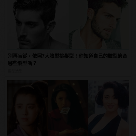
別再盲從，依照7大臉型挑髮型！你知道自己的臉型適合
哪些髮型嗎？
髮型造型