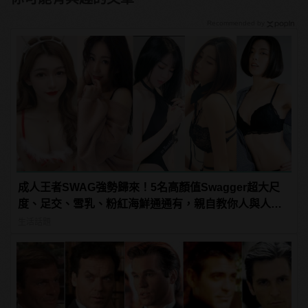
Recommended by
成人王者SWAG強勢歸來！5名高顏值Swagger超大尺
度、足交、雪乳、粉紅海鮮通通有，親自教你人與人的
連結！ | manfashion這樣變型男
生活話題