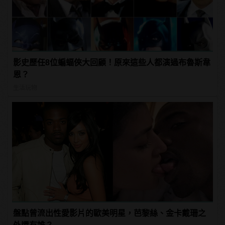
影史歷任8位蝙蝠俠大回顧！原來這些人都演過布魯斯韋
恩？
生活玩物
盤點曾流出性愛影片的歐美明星，芭黎絲、金卡戴珊之