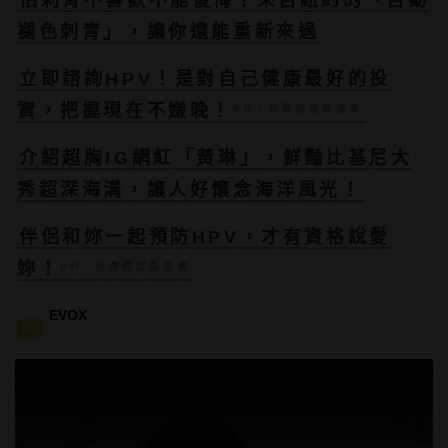
褪色刺青」，讓你還能重新來過
立即諮詢HPV！是對自己健康最好的投
資，把握現在不嫌晚！
PR・台灣癌症基金會
介紹超胸IG網紅「黃琳」，鮮豔比基尼大
秀超深海溝，讓人好懷念海洋風光！
伴侶和妳一起預防HPV，才有資格說愛
妳！
PR・台灣癌症基金會
EVOX
PR