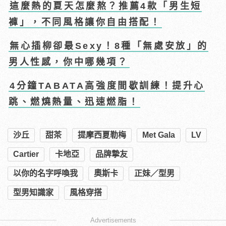
這麼熱的夏天怎麼熬？推薦4款「男生短
褲」，不同風格讓你自由搭配！
無心插柳卻最Sexy！8種「無處安放」的
男人性感，你中哪幾項？
4分鐘TABATA高強度間歇訓練！提升心
跳、燃燒熱量、迅速燃脂！
沙丘
甜茶
提摩西夏勒梅
Met Gala
LV
Cartier
卡地亞
品牌摯友
以你的名字呼喚我
奧斯卡
正妹／型男
型男知識家
風格穿搭
Advertisements