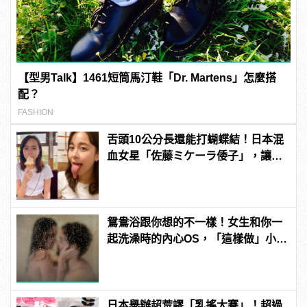
【型男Talk】1461短筒馬汀鞋「Dr. Martens」怎麼搭
配？
FASHION
舌頭10公分長還能打蝴蝶結！日本混
血女星「佐藤ミケーラ倭子」，讓人
有大膽的想法！ | manfashion這樣變
型男
鴛鴦浴跟你想的不一樣！女生和你一
起洗澡時的內心OS，「這樣做」小心
被白眼！
日本舉辦超荒謬「乳搖大賽」！超過