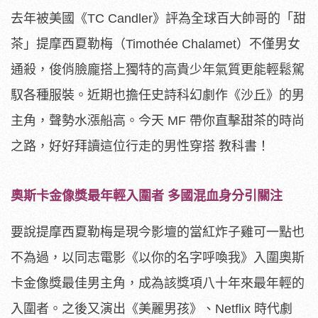
去年被美國《TC Candler》評為全球百大帥哥的「甜
茶」提摩西夏勒梅（Timothée Chalamet）不僅男女
通殺，俊俏臉龐搭上獨特的高貴少年氣質更能輕鬆駕
馭各種服裝。近期也擔任史詩科幻劇作《沙丘》的男
主角，聲勢水漲船高。今天 MF 帶你直擊甜茶的時尚
之路，好好拜讀這位行走的男性穿搭 教科書！
奧斯卡金像獎最年輕入圍者 多國混血身分引關注
要說提摩西夏勒梅是現今影壇的當紅炸子雞可一點也
不為過，以同志電影《以你的名字呼喚我》入圍奧斯
卡金像獎最佳男主角，成為該獎項八十年來最年輕的
入圍者。之後又演出《美麗男孩》、Netflix 時代劇