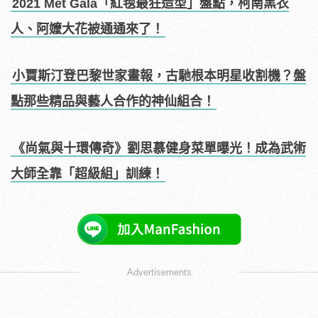
2021 Met Gala「紅毯最狂造型」盤點，柯南黑衣
人、阿嬤大花被通通來了！
小賈斯汀登巴黎世家畫報，古馳根本明星收割機？盤
點那些精品與藝人合作的神仙組合！
《尚氣與十環傳奇》劉思慕健身菜單曝光！成為武術
大師全靠「超級組」訓練！
Advertisements