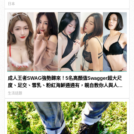
日本
成人王者SWAG強勢歸來！5名高顏值Swagger超大尺
度、足交、雪乳、粉紅海鮮通通有，親自教你人與人的
連結！ | manfashion這樣變型男
生活話題