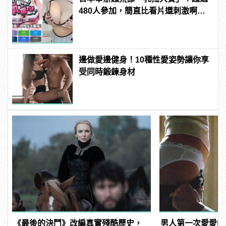
480人參加，簡直比看片還刺激啊！ |
manfashion這樣變型男
邊做愛邊健身！10種性愛姿勢讓你享
受同時鍛鍊身材
《最後的決鬥》改編真實殘酷歷史，
男人第一次愛愛的