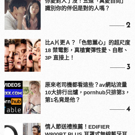
你愛對人了沒！五道「真愛自問」
識別你的伴侶是對的人嗎？
2
比A片更Ａ？「色慾薰心」的超尺度
18 禁電影，真槍實彈性愛、自慰、
3P 直接上！
3
原來老司機都看這些？av網站流量
10大排行出爐，pornhub只排第3，
第1名竟是他？
4
情人節送禮推薦！EDIFIER
W800BT PLUS 耳罩式無線藍牙耳