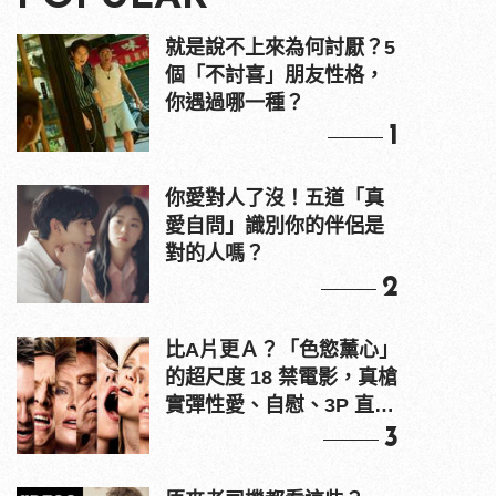
就是說不上來為何討厭？5
個「不討喜」朋友性格，
你遇過哪一種？
1
你愛對人了沒！五道「真
愛自問」識別你的伴侶是
對的人嗎？
2
比A片更Ａ？「色慾薰心」
的超尺度 18 禁電影，真槍
實彈性愛、自慰、3P 直接
上！
3