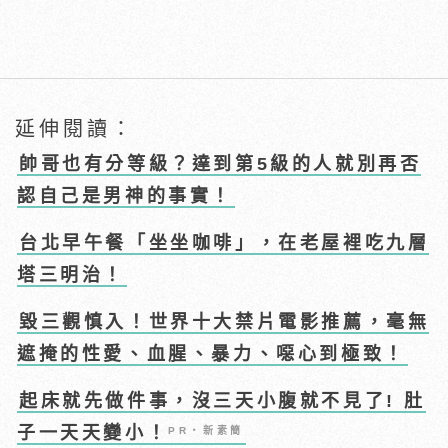
延伸閱讀：
帥哥也有分等級？達到第5級的人就別再否
認自己是男神的事實！
台北早午餐「坐坐咖啡」，在老屋裡吃九層
塔三明治！
毀三觀慎入！世界十大禁片電影推薦，毫無
遮掩的性愛、血腥、暴力、噁心到極致！
起床就先做件事，沒三天小腹就不見了! 肚
子一天天變小！
PR・新素簡