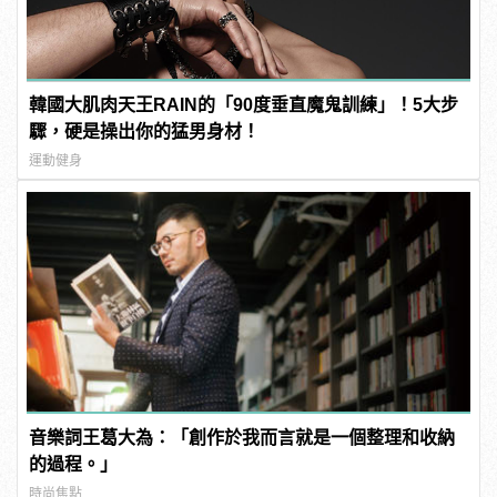
韓國大肌肉天王RAIN的「90度垂直魔鬼訓練」！5大步
驟，硬是操出你的猛男身材！
運動健身
音樂詞王葛大為：「創作於我而言就是一個整理和收納
的過程。」
時尚焦點