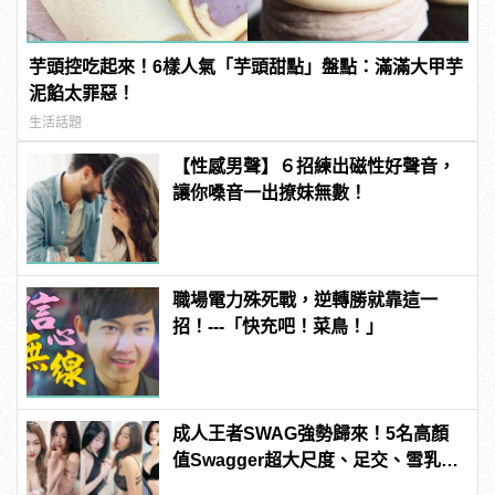
芋頭控吃起來！6樣人氣「芋頭甜點」盤點：滿滿大甲芋
泥餡太罪惡！
生活話題
【性感男聲】６招練出磁性好聲音，
讓你嗓音一出撩妹無數！
職場電力殊死戰，逆轉勝就靠這一
招！---「快充吧！菜鳥！」
成人王者SWAG強勢歸來！5名高顏
值Swagger超大尺度、足交、雪乳、
粉紅海鮮通通有，親自教你人與人的