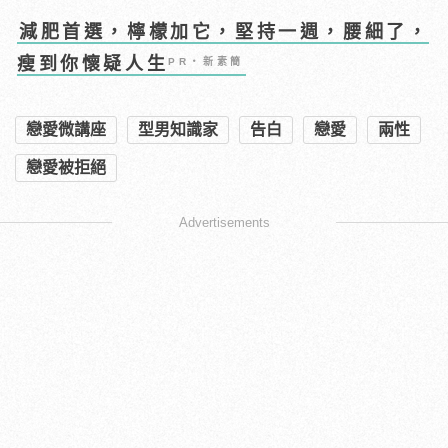
減肥首選，檸檬加它，堅持一週，腰細了，
瘦到你懷疑人生
PR・新素簡
戀愛微講座
型男知識家
告白
戀愛
兩性
戀愛被拒絕
Advertisements