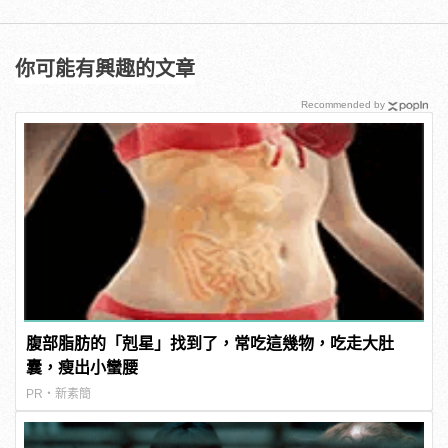
你可能有興趣的文章
Recommended by
腹部脂肪的「剋星」找到了，常吃這幾物，吃走大肚
囊，瘦出小蠻腰
PR・新素簡