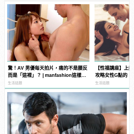
驚！AV 男優每天拍片，痛的不是腰反
【性福講座】上翹
而是「這裡」？ | manfashion這樣變
攻略女性G點的「
型男
薦！ | manfash
生活話題
生活話題