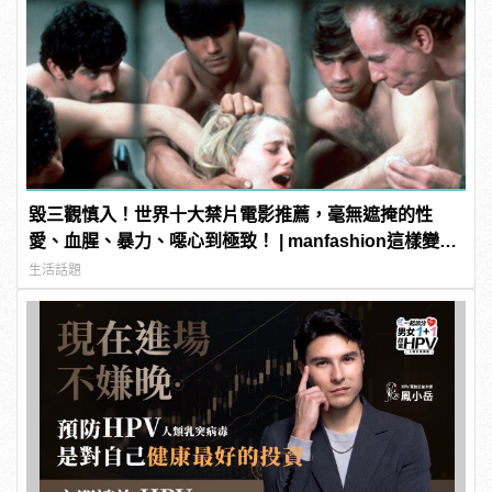
毀三觀慎入！世界十大禁片電影推薦，毫無遮掩的性
愛、血腥、暴力、噁心到極致！ | manfashion這樣變型
男
生活話題