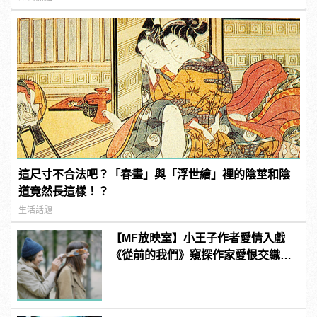
這尺寸不合法吧？「春畫」與「浮世繪」裡的陰莖和陰
道竟然長這樣！？
生活話題
【MF放映室】小王子作者愛情入戲
《從前的我們》窺探作家愛恨交織的
感情世界