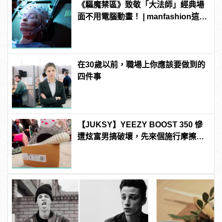
《驅魔禁區》致敬「大法師」經典場
面不用電腦動畫！ | manfashion這樣
變型男
在30歲以前，職場上你應該要做到的
四件事
【JUKSY】YEEZY BOOST 350 慘
遭炫富男搞破壞，先來個施行摩擦之
後再把它們給...