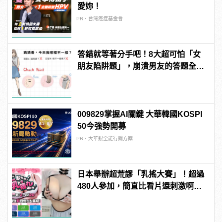
愛妳！
PR・台灣癌症基金會
答錯就等著分手吧！8大超可怕「女
朋友陷阱題」，崩潰男友的答題全攻
略！
009829掌握AI關鍵 大華韓國KOSPI
50今強勢開募
PR・大華銀全能行銷方案
日本舉辦超荒謬「乳搖大賽」！超過
480人參加，簡直比看片還刺激啊！ |
manfashion這樣變型男