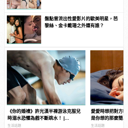
連結！ | manfashion這樣變型男
盤點曾流出性愛影片的歐美明星，芭
黎絲、金卡戴珊之外還有誰？
《你的婚禮》許光漢半裸游泳克服兒
愛愛時想把對方啪
時溺水恐懼為戲不斷跳水！ |
是你想的那麼簡單
manfashion這樣變型男
生活話題
生活話題