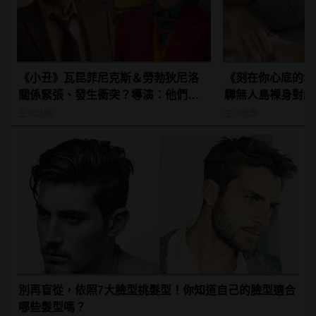
《小丑》瓦昆菲尼克斯＆勞勃狄尼洛
《刻在你心底的名
關係緊張、發生衝突？導演：他們在
驊無人島裸身對戲
戲外從不交談
入魂！
生活話題
生活話題
別再盲從，依照7大臉型挑髮型！你知道自己的臉型適合
哪些髮型嗎？