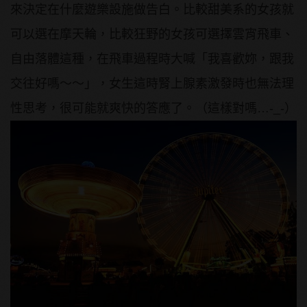
來決定在什麼遊樂設施做告白。比較甜美系的女孩就
可以選在摩天輪，比較狂野的女孩可選擇雲宵飛車、
自由落體這種，在飛車過程時大喊「我喜歡妳，跟我
交往好嗎～～」，女生這時腎上腺素激發時也無法理
性思考，很可能就爽快的答應了。（這樣對嗎…-_-）