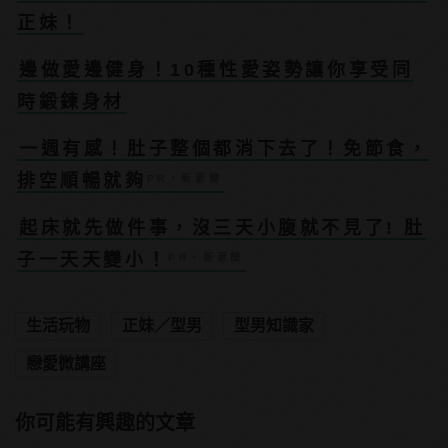
正妹！
邊做愛邊健身！10種性愛姿勢讓你享受同
時鍛鍊身材
一週有感！肚子整個都消下去了！免節食，
排空順暢就夠
PR・新素簡
起床就先做件事，沒三天小腹就不見了! 肚
子一天天變小！
PR・新素簡
生活玩物
正妹／型男
型男知識家
戀愛微講座
你可能有興趣的文章