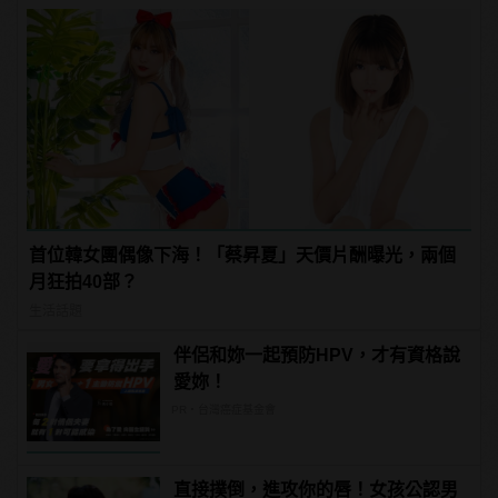
首位韓女團偶像下海！「蔡昇夏」天價片酬曝光，兩個
月狂拍40部？
生活話題
伴侶和妳一起預防HPV，才有資格說
愛妳！
PR・台灣癌症基金會
直接撲倒，進攻你的唇！女孩公認男