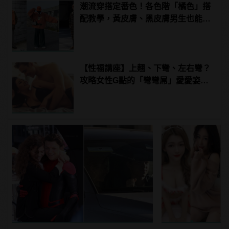
潮流穿搭定番色！各色階「橘色」搭
配教學，黃皮膚、黑皮膚男生也能駕
馭！
【性福講座】上翹、下彎、左右彎？
攻略女性G點的「彎彎屌」愛愛姿勢
推薦！ | manfashion這樣變型男