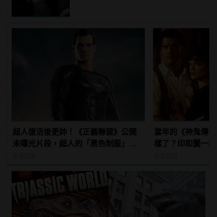
超人復活後更帥！《正義聯盟》公開
當年的《神鬼傳奇
未曝光片段，超人的「黑色制服」首
樣了？印和闐一樣
曝光！ | manfashion這樣變型男
發福！
生活話題
生活話題