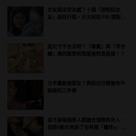
女友超沒安全感？十個「控制狂女
友」超狂行徑，天天宛如 FBI 諜對
諜！
這尺寸不合法吧？「春畫」與「浮世
繪」裡的陰莖和陰道竟然長這樣！？
分手還能做朋友？與前任分開後你不
該做的三件事
並不是每個男人都適合強勢的女人，
但這6點也告訴了你有個「屬性s」的
女友有多棒！