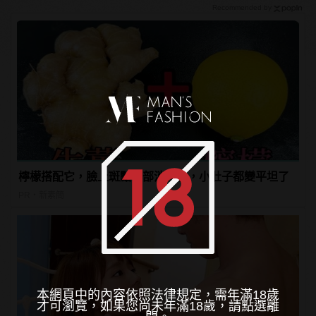
Recommended by
檸檬搭配它，臉上斑點全部消失了，小肚子都變平坦了
PR・新素簡
本網頁中的內容依照法律規定，需年滿18歲
才可瀏覽，如果您尚未年滿18歲，請點選離