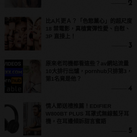
2
比A片更Ａ？「色慾薰心」的超尺度
18 禁電影，真槍實彈性愛、自慰、
3P 直接上！
3
原來老司機都看這些？av網站流量
10大排行出爐，pornhub只排第3，
第1名竟是他？
4
情人節送禮推薦！EDIFIER
W800BT PLUS 耳罩式無線藍牙耳
機，在耳邊傾訴甜言蜜語
5