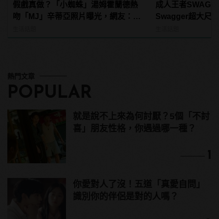
假戲真做？「小蜘蛛」湯姆霍蘭德熱
成人王者SWAG
吻「MJ」辛蒂亞照片曝光，網友：
Swagger超大
《蜘蛛人》傳統 | manfashion這樣變
紅海鮮通通有，親
生活話題
生活話題
型男
結！ | manfash
熱門文章
POPULAR
就是說不上來為何討厭？5個「不討
喜」朋友性格，你遇過哪一種？
1
你愛對人了沒！五道「真愛自問」
識別你的伴侶是對的人嗎？