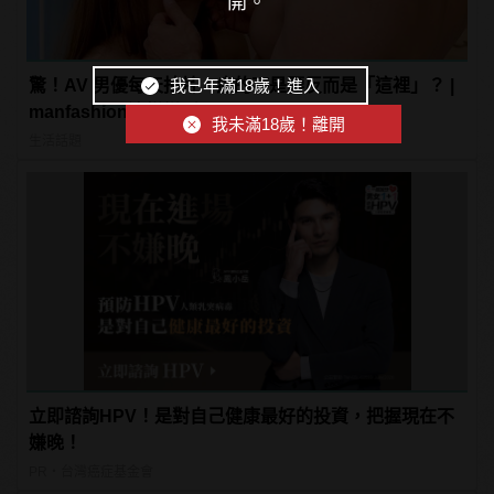
開。
我已年滿18歲！進入
驚！AV 男優每天拍片，痛的不是腰反而是「這裡」？ |
manfashion這樣變型男
我未滿18歲！離開
生活話題
立即諮詢HPV！是對自己健康最好的投資，把握現在不
嫌晚！
PR・台灣癌症基金會