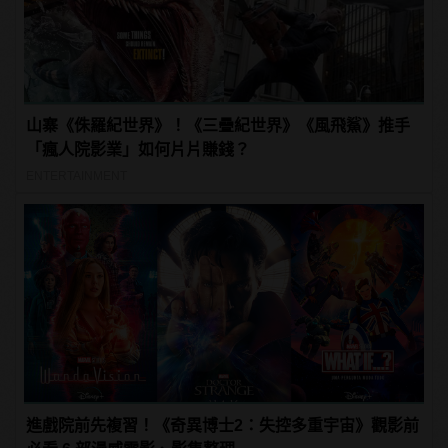
山寨《侏羅紀世界》！《三疊紀世界》《風飛鯊》推手
「瘋人院影業」如何片片賺錢？
ENTERTAINMENT
進戲院前先複習！《奇異博士2：失控多重宇宙》觀影前