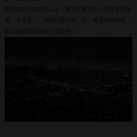
開車載她上漆黑的山上，有夜景看夜景，沒夜景看星
星，沒星星……就把抒情音樂打開，凝視她的雙眼，
說出你誠懇的告白，感動她！