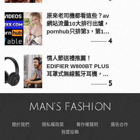
原來老司機都看這些？av
網站流量10大排行出爐，
pornhub只排第3，第1名
竟是他？
4
情人節送禮推薦！
EDIFIER W800BT PLUS
耳罩式無線藍牙耳機，在
耳邊傾訴甜言蜜語
5
關於我們
隱私權政策
著作權聲明
廣告合作
我要投稿