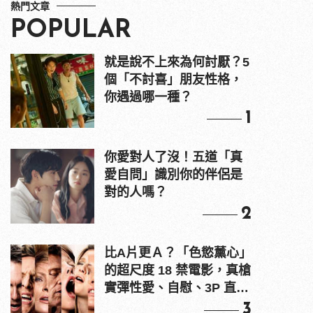
熱門文章
POPULAR
就是說不上來為何討厭？5
個「不討喜」朋友性格，
你遇過哪一種？
1
你愛對人了沒！五道「真
愛自問」識別你的伴侶是
對的人嗎？
2
比A片更Ａ？「色慾薰心」
的超尺度 18 禁電影，真槍
實彈性愛、自慰、3P 直接
上！
3