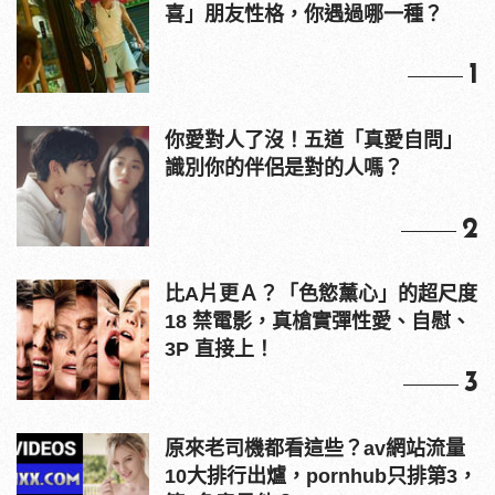
喜」朋友性格，你遇過哪一種？
1
你愛對人了沒！五道「真愛自問」
識別你的伴侶是對的人嗎？
2
比A片更Ａ？「色慾薰心」的超尺度
18 禁電影，真槍實彈性愛、自慰、
3P 直接上！
3
原來老司機都看這些？av網站流量
10大排行出爐，pornhub只排第3，