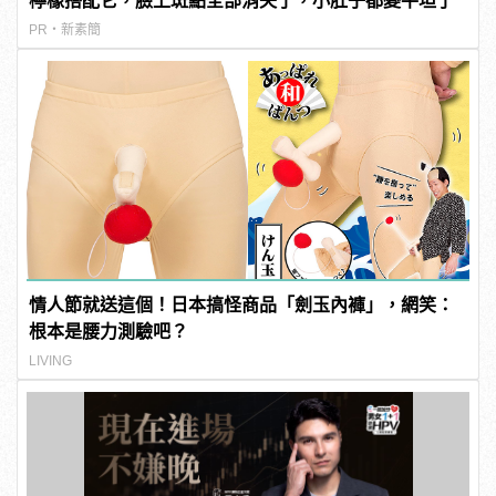
檸檬搭配它，臉上斑點全部消失了，小肚子都變平坦了
PR・新素簡
情人節就送這個！日本搞怪商品「劍玉內褲」，網笑：
根本是腰力測驗吧？
LIVING