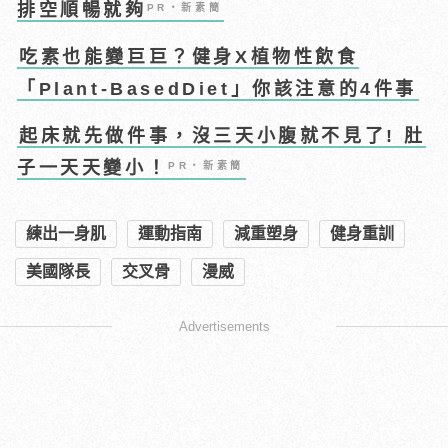
排空順暢就夠
PR・新素簡
吃素也能變巨巨？健身X植物性飲食
「Plant-BasedDiet」你該注意的4件事
起床就先做件事，沒三天小腹就不見了! 肚
子一天天變小！
PR・新素簡
練出一身肌
運動指南
減重塑身
健身重訓
美國隊長
交叉骨
漫威
Advertisements