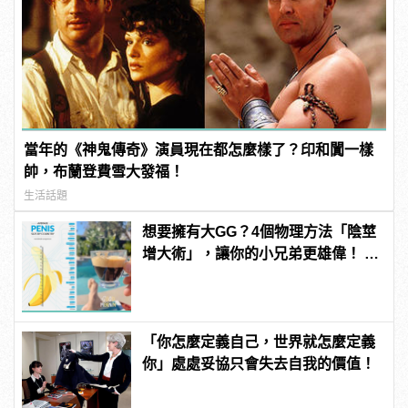
當年的《神鬼傳奇》演員現在都怎麼樣了？印和闐一樣
帥，布蘭登費雪大發福！
生活話題
想要擁有大GG？4個物理方法「陰莖
增大術」，讓你的小兄弟更雄偉！ |
manfashion這樣變型男
「你怎麼定義自己，世界就怎麼定義
你」處處妥協只會失去自我的價值！