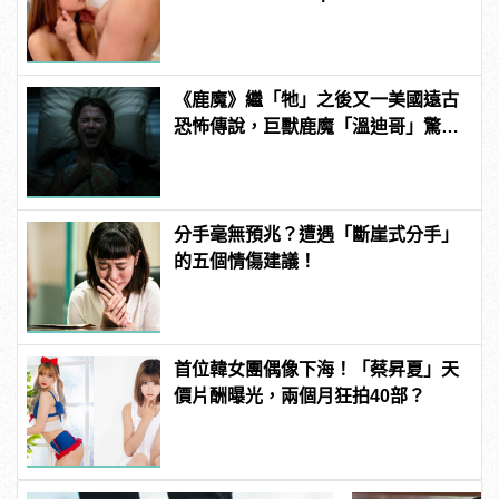
變型男
《鹿魔》繼「牠」之後又一美國遠古
恐怖傳說，巨獸鹿魔「溫迪哥」驚嚇
現身！ | manfashion這樣變型男
分手毫無預兆？遭遇「斷崖式分手」
的五個情傷建議！
首位韓女團偶像下海！「蔡昇夏」天
價片酬曝光，兩個月狂拍40部？