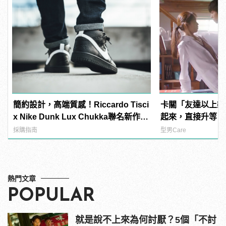
簡約設計，高端質感！Riccardo Tisci
卡關「友達以上戀
x Nike Dunk Lux Chukka聯名新作正
起來，直接升等「
式上陣
採購指南
型男Care
熱門文章
POPULAR
就是說不上來為何討厭？5個「不討