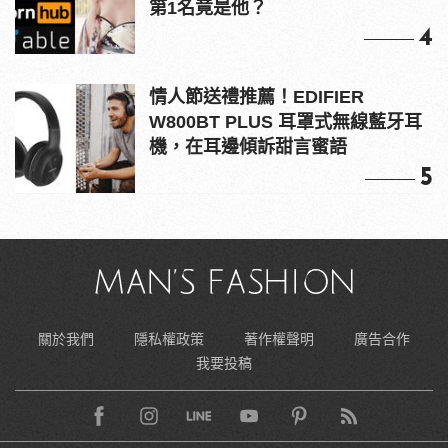
第1名竟是他？
4
情人節送禮推薦！EDIFIER
W800BT PLUS 耳罩式無線藍牙耳
機，在耳邊傾訴甜言蜜語
5
關於我們
隱私權政策
著作權聲明
廣告合作
我要投稿