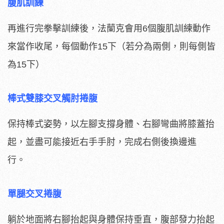
腹肌訓練
再進行完拳擊訓練後，法蘭克會用6個腹肌訓練動作
來當作收尾，每個動作15下（若分為兩側，則每側皆
為15下）
棒式雙膝交叉觸肘捲腹
保持棒式姿勢，以左腳支撐身體、右腳彎曲將膝蓋抬
起，並盡可能接近右手手肘，完成右側後換邊進
行。
單腿交叉捲腹
躺於地面將右腳抬起與身體保持垂直，腹部發力抬起