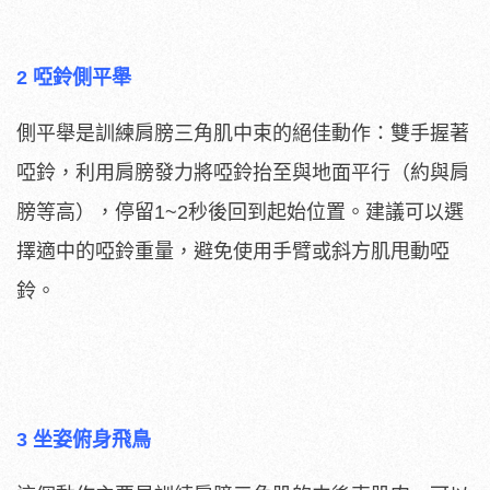
2 啞鈴側平舉
側平舉是訓練肩膀三角肌中束的絕佳動作：雙手握著
啞鈴，利用肩膀發力將啞鈴抬至與地面平行（約與肩
膀等高），停留1~2秒後回到起始位置。建議可以選
擇適中的啞鈴重量，避免使用手臂或斜方肌甩動啞
鈴。
3 坐姿俯身飛鳥