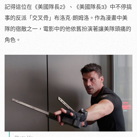
記得這位在《美國隊長2》、《美國隊長3》中不停搞
事的反派「交叉骨」布洛克·朗姆洛。作為漫畫中美
隊的宿敵之一，電影中的他依舊扮演著讓美隊頭痛的
角色。