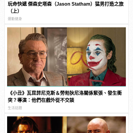
玩命快遞 傑森史塔森（Jason Statham）猛男打造之旅
（上）
運動健身
《小丑》瓦昆菲尼克斯＆勞勃狄尼洛關係緊張、發生衝
突？導演：他們在戲外從不交談
生活話題