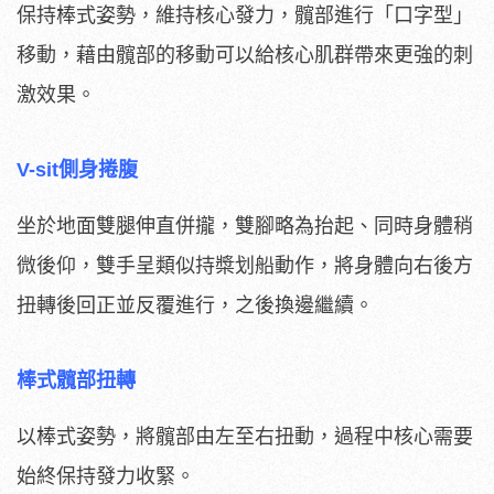
保持棒式姿勢，維持核心發力，髖部進行「口字型」
移動，藉由髖部的移動可以給核心肌群帶來更強的刺
激效果。
V-sit側身捲腹
坐於地面雙腿伸直併攏，雙腳略為抬起、同時身體稍
微後仰，雙手呈類似持槳划船動作，將身體向右後方
扭轉後回正並反覆進行，之後換邊繼續。
棒式髖部扭轉
以棒式姿勢，將髖部由左至右扭動，過程中核心需要
始終保持發力收緊。