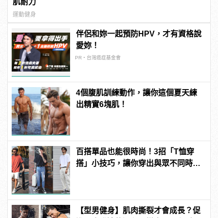
肌耐力
運動健身
伴侶和妳一起預防HPV，才有資格說
愛妳！
PR・台灣癌症基金會
4個腹肌訓練動作，讓你這個夏天練
出精實6塊肌！
百搭單品也能很時尚！3招「T恤穿
搭」小技巧，讓你穿出與眾不同時髦
品味
【型男健身】肌肉撕裂才會成長？促