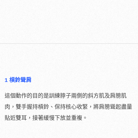
1 槓鈴聳肩
這個動作的目的是訓練脖子兩側的斜方肌及肩膀肌
肉，雙手握持槓鈴、保持核心收緊，將肩膀聳起盡量
貼近雙耳，接著緩慢下放並重複。