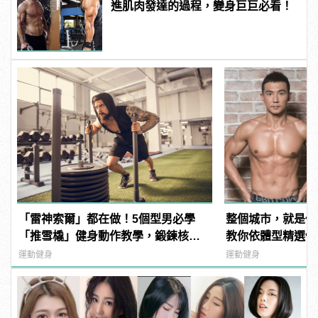
進肌肉發達的過程，變身巨巨必看！
「雷神索爾」都在做！5個型男必學
整個城市，就是你
「推雪橇」健身動作教學，鍛鍊核心
教你依體型精選健
增加爆發力！ | manfashion這樣變型
運動健身
運動健身
男