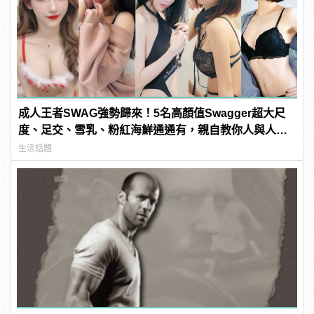
成人王者SWAG強勢歸來！5名高顏值Swagger超大尺
度、足交、雪乳、粉紅海鮮通通有，親自教你人與人的
連結！ | manfashion這樣變型男
生活話題