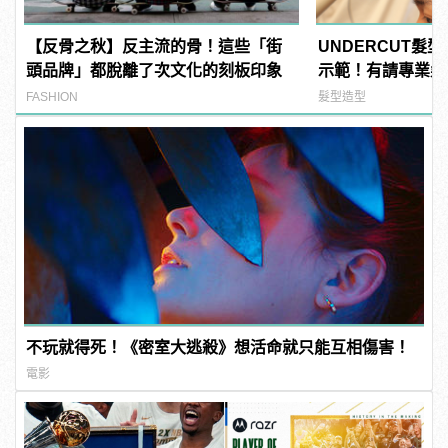
【反骨之秋】反主流的骨！這些「街
UNDERCUT髮
頭品牌」都脫離了次文化的刻板印象
示範！有請專業髮
FASHION
髮型造型
不玩就得死！《密室大逃殺》想活命就只能互相傷害！
電影