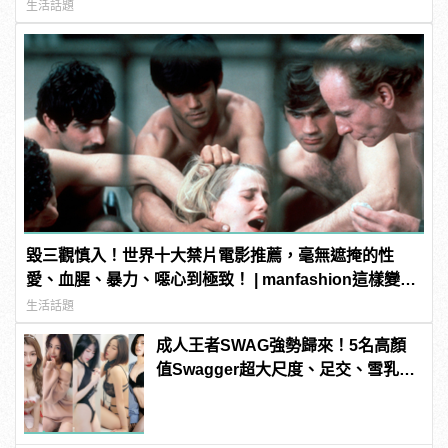
生活話題
毀三觀慎入！世界十大禁片電影推薦，毫無遮掩的性
愛、血腥、暴力、噁心到極致！ | manfashion這樣變型
男
生活話題
成人王者SWAG強勢歸來！5名高顏
值Swagger超大尺度、足交、雪乳、
粉紅海鮮通通有，親自教你人與人的
連結！ | manfashion這樣變型男