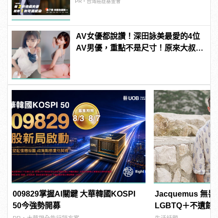
PR・台灣癌症基金會
AV女優都說讚！深田詠美最愛的4位
AV男優，重點不是尺寸！原來大叔最
讚？ | manfashion這樣變型男
009829掌握AI關鍵 大華韓國KOSPI
Jacquemus 無
50今強勢開募
LGBTQ＋不遺餘力！ 
樣變型男