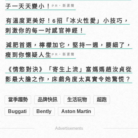
子一天天變小！
PR・新素簡
有溫度更美好！6招「冰火性愛」小技巧，
刺激你的每一吋感官神經！
減肥首選，檸檬加它，堅持一週，腰細了，
瘦到你懷疑人生
PR・新素簡
《情慾對決》「寄生上流」富媽媽趙汝貞從
影最大膽之作，床戲角度太真實令她驚慌？
當季趨勢
品牌快訊
生活玩物
超跑
Buggati
Bently
Aston Martin
Advertisements