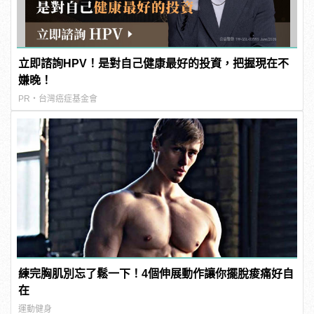
立即諮詢HPV！是對自己健康最好的投資，把握現在不
嫌晚！
PR・台灣癌症基金會
練完胸肌別忘了鬆一下！4個伸展動作讓你擺脫痠痛好自
在
運動健身