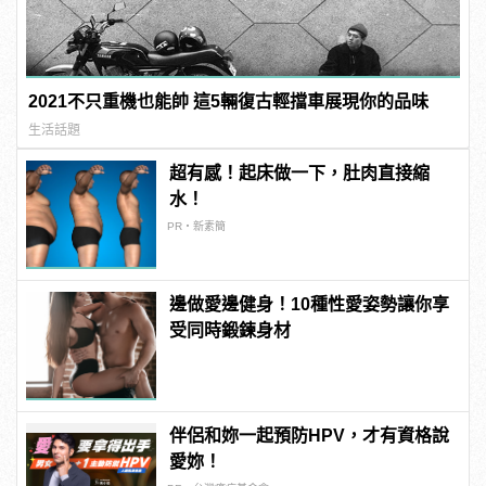
2021不只重機也能帥 這5輛復古輕擋車展現你的品味
生活話題
超有感！起床做一下，肚肉直接縮
水！
PR・新素簡
邊做愛邊健身！10種性愛姿勢讓你享
受同時鍛鍊身材
伴侶和妳一起預防HPV，才有資格說
愛妳！