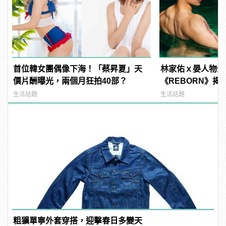
首位韓女團偶像下海！「蔡昇夏」天
林家佑ｘ晏人物全
價片酬曝光，兩個月狂拍40部？
《REBORN》揭
公分傷疤」的抗癌
生活話題
生活話題
粗獷單寧外套穿搭，迎擊春日多變天