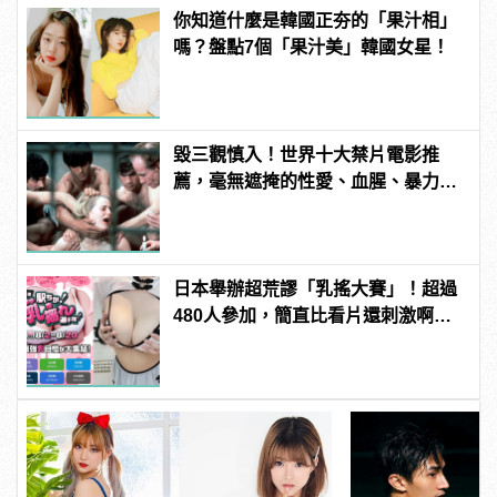
你知道什麼是韓國正夯的「果汁相」
嗎？盤點7個「果汁美」韓國女星！
毀三觀慎入！世界十大禁片電影推
薦，毫無遮掩的性愛、血腥、暴力、
噁心到極致！
日本舉辦超荒謬「乳搖大賽」！超過
480人參加，簡直比看片還刺激啊！ |
manfashion這樣變型男