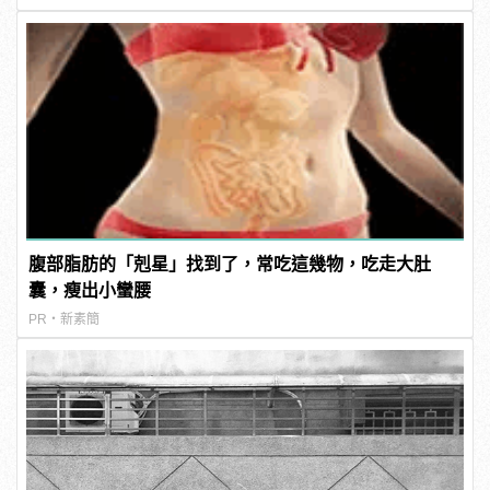
腹部脂肪的「剋星」找到了，常吃這幾物，吃走大肚
囊，瘦出小蠻腰
PR・新素簡